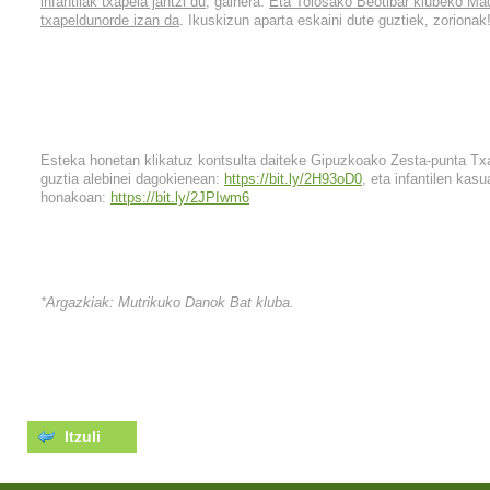
infantilak txapela jantzi du
, gainera.
Eta Tolosako Beotibar klubeko Mad
txapeldunorde izan da
. Ikuskizun aparta eskaini dute guztiek, zorionak
Esteka honetan klikatuz kontsulta daiteke Gipuzkoako Zesta-punta Txa
guztia alebinei dagokienean:
https://bit.ly/2H93oD0
, eta infantilen kasu
honakoan:
https://bit.ly/2JPIwm6
*Argazkiak: Mutrikuko Danok Bat kluba.
Itzuli