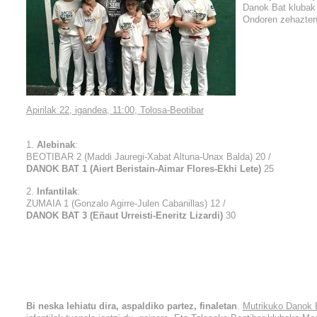
Danok Bat klubak i
Ondoren zehazten 
Apirilak 22, igandea, 11:00, Tolosa-Beotibar
1.
Alebinak
:
BEOTIBAR 2 (Maddi Jauregi-Xabat Altuna-Unax Balda) 20 /
DANOK BAT 1 (Aiert Beristain-Aimar Flores-Ekhi Lete)
25
2.
Infantilak
:
ZUMAIA 1 (Gonzalo Agirre-Julen Cabanillas) 12 /
DANOK BAT 3 (Eñaut Urreisti-Eneritz Lizardi)
30
Bi neska lehiatu dira, aspaldiko partez, finaletan
.
Mutrikuko Danok B