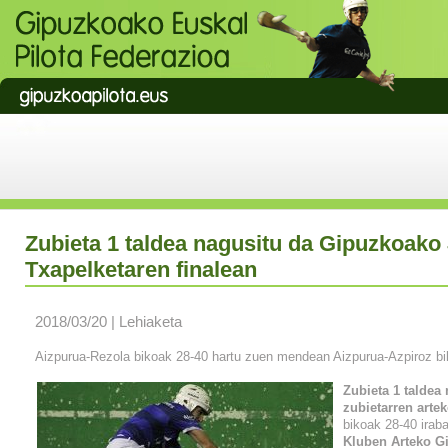
Zubieta 1 taldea nagusitu da Gipuzkoako
Txapelketaren finalean
2018/03/20 | Lehiaketa
Aizpurua-Rezola bikoak 28-40 hartu zuen mendean Aizpurua-Azpiroz bik
Zubieta 1 taldea
zubietarren artek
bikoak 28-40 irab
Kluben Arteko G