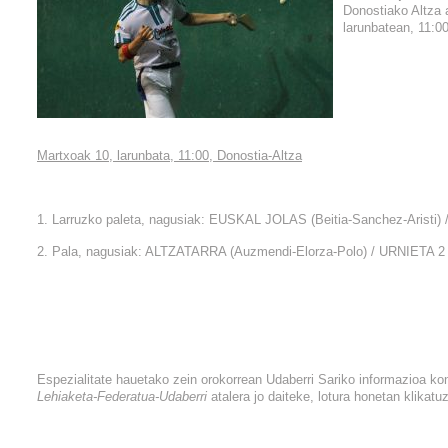
Donostiako Altza 
larunbatean, 11:00
Martxoak 10, larunbata, 11:00, Donostia-Altza
1. Larruzko paleta, nagusiak: EUSKAL JOLAS (Beitia-Sanchez-Aristi) 
2. Pala, nagusiak: ALTZATARRA (Auzmendi-Elorza-Polo) / URNIETA 2 (I
Espezialitate hauetako zein orokorrean Udaberri Sariko informazioa k
Lehiaketa-Federatua-Udaberri
atalera jo daiteke, lotura honetan klikatu