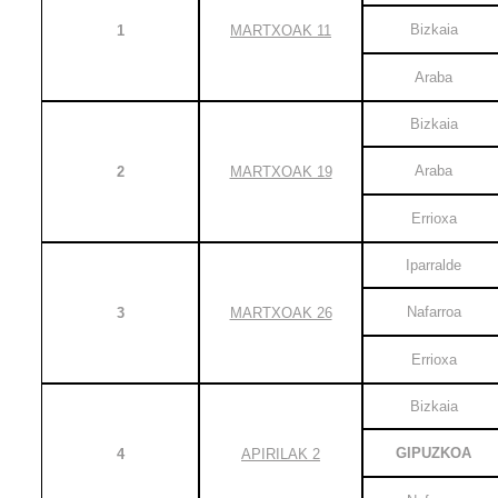
Bizkaia
1
MARTXOAK 11
Araba
Bizkaia
Araba
2
MARTXOAK 19
Errioxa
Iparralde
Nafarroa
3
MARTXOAK 26
Errioxa
Bizkaia
GIPUZKOA
4
APIRILAK 2