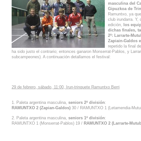
masculina del C
Gipuzkoa de Tri
Ramuntxo, ya que l
club irundarra. Y
edición,
los equi
dichas finales, 
2ª: Larrarte-Mutu
Zapiain-Galdos e
repetido la final 
ha sido justo el contrario; entonces ganaron Monserrat-Pablos, y Larra
subcampeones). A continuación detallamos el festival:
29 de febrero, sábado, 11:00, Irun-trinquete Ramuntxo Berri
1. Paleta argentina masculina,
seniors 2ª división
:
RAMUNTXO 2 (Zapian-Galdos)
30 / RAMUNTXO 1 (Letamendia-Mutub
2. Paleta argentina masculina,
seniors 1ª división
:
RAMUNTXO 1 (Monserrat-Pablos) 19 /
RAMUNTXO 2 (Larrarte-Mutub