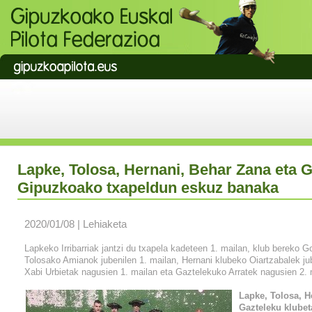
Lapke, Tolosa, Hernani, Behar Zana eta G
Gipuzkoako txapeldun eskuz banaka
2020/01/08 | Lehiaketa
Lapkeko Irribarriak jantzi du txapela kadeteen 1. mailan, klub bereko G
Tolosako Amianok jubenilen 1. mailan, Hernani klubeko Oiartzabalek ju
Xabi Urbietak nagusien 1. mailan eta Gaztelekuko Arratek nagusien 2. 
Lapke, Tolosa, H
Gazteleku klubeta