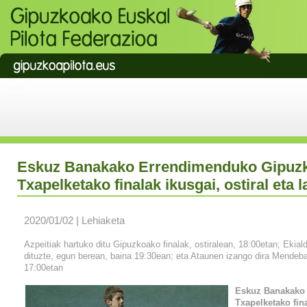
Eskuz Banakako Errendimenduko Gipuz
Txapelketako finalak ikusgai, ostiral eta 
2020/01/02 | Lehiaketa
Azpeitiak hartuko ditu Gipuzkoako finalak, ostiralean, 18:00etan; Ekia
dituzte, egun berean, baina 19:30ean; eta Ataunen izango dira Mendeba
17:00etan
Eskuz Banakako
Txapelketako fin