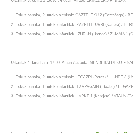
Urtarrilak 3, ostirala, 19:30, Andoain-Arrate. EKIALDEKO FINALAK
1. Eskuz banaka, 2. urteko alebinak: GAZTELEKU 2 (Gaztañaga) / B
2. Eskuz banaka, 1. urteko infantilak: ZAZPI ITTURRI (Karrera) / HER
3. Eskuz banaka, 2. urteko infantilak: IZURUN (Uranga) / ZUMAIA 1 (O
Urtarrilak 4, larunbata, 17:00, Ataun-Auzoeta. MENDEBALDEKO FIN
1. Eskuz banaka, 2. urteko alebinak: LEGAZPI (Perez) / ILUNPE 8 (Urre
2. Eskuz banaka, 1. urteko infantilak: TXAPAGAIN (Etxabe) / LEGAZPI
3. Eskuz banaka, 2. urteko infantilak: LAPKE 1 (Kerejeta) / ATAUN (Co