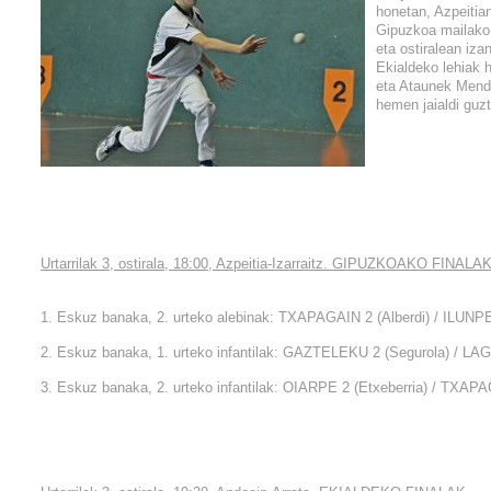
honetan, Azpeitia
Gipuzkoa mailako 
eta ostiralean iza
Ekialdeko lehiak h
eta Ataunek Mend
hemen jaialdi guz
Urtarrilak 3, ostirala, 18:00, Azpeitia-Izarraitz. GIPUZKOAKO FINALA
1. Eskuz banaka, 2. urteko alebinak: TXAPAGAIN 2 (Alberdi) / ILUNPE
2. Eskuz banaka, 1. urteko infantilak: GAZTELEKU 2 (Segurola) / LAG
3. Eskuz banaka, 2. urteko infantilak: OIARPE 2 (Etxeberria) / TXAP