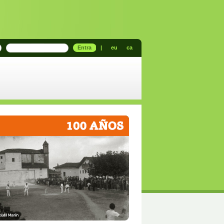
Entra
|
eu
ca