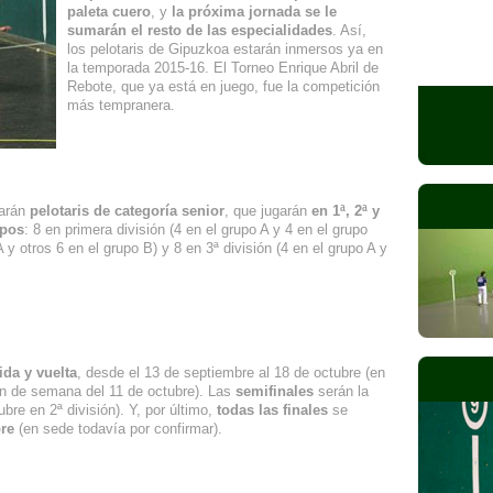
paleta cuero
, y
la próxima jornada se le
sumarán el resto de las especialidades
. Así,
los pelotaris de Gipuzkoa estarán inmersos ya en
la temporada 2015-16. El Torneo Enrique Abril de
Rebote, que ya está en juego, fue la competición
más tempranera.
parán
pelotaris de categoría senior
, que jugarán
en 1ª, 2ª y
ipos
: 8 en primera división (4 en el grupo A y 4 en el grupo
 y otros 6 en el grupo B) y 8 en 3ª división (4 en el grupo A y
 ida y vuelta
, desde el 13 de septiembre al 18 de octubre (en
 fin de semana del 11 de octubre). Las
semifinales
serán la
ubre en 2ª división). Y, por último,
todas las finales
se
re
(en sede todavía por confirmar).