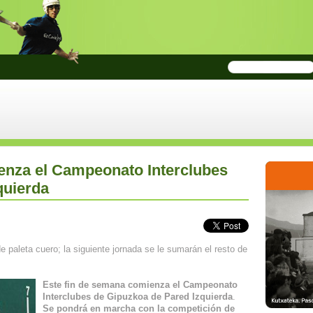
enza el Campeonato Interclubes
quierda
paleta cuero; la siguiente jornada se le sumarán el resto de
Este fin de semana comienza el Campeonato
Interclubes de Gipuzkoa de Pared Izquierda
.
Se pondrá en marcha con la competición de