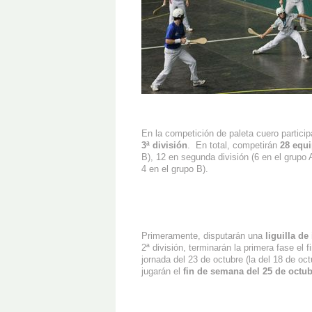
En la competición de paleta cuero partici
3ª división
. En total, competirán
28 equ
B), 12 en segunda división (6 en el grupo A
4 en el grupo B).
Primeramente, disputarán una
liguilla de
2ª división, terminarán la primera fase el
jornada del 23 de octubre (la del 18 de oct
jugarán el
fin de semana del 25 de octub