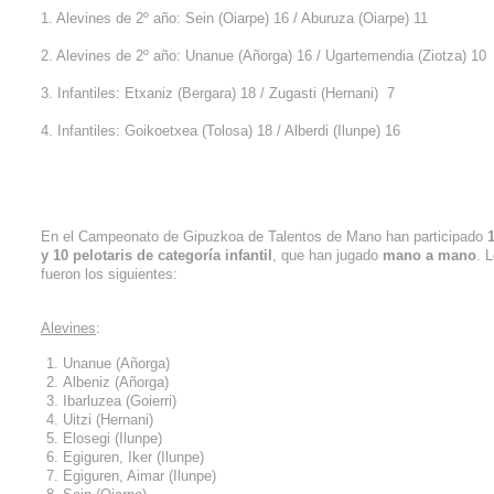
1. Alevines de 2º año: Sein (Oiarpe) 16 / Aburuza (Oiarpe) 11
2. Alevines de 2º año: Unanue (Añorga) 16 / Ugartemendia (Ziotza) 10
3. Infantiles: Etxaniz (Bergara) 18 / Zugasti (Hernani) 7
4. Infantiles: Goikoetxea (Tolosa) 18 / Alberdi (Ilunpe) 16
En el Campeonato de Gipuzkoa de Talentos de Mano han participado
y 10 pelotaris de categoría infantil
, que han jugado
mano a mano
. 
fueron los siguientes:
Alevines
:
Unanue (Añorga)
Albeniz (Añorga)
Ibarluzea (Goierri)
Uitzi (Hernani)
Elosegi (Ilunpe)
Egiguren, Iker (Ilunpe)
Egiguren, Aimar (Ilunpe)