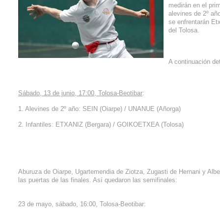
medirán en el prime
alevines de 2º año
se enfrentarán Et
del Tolosa.
A continuación det
Sábado, 13 de junio, 17:00, Tolosa-Beotibar
:
1. Alevines de 2º año: SEIN (Oiarpe) / UNANUE (Añorga)
2. Infantiles: ETXANIZ (Bergara) / GOIKOETXEA (Tolosa)
Aburuza de Oiarpe, Ugartemendia de Ziotza, Zugasti de Hernani y Albe
las puertas de las finales. Así quedaron las semifinales:
23 de mayo, sábado, 16:00, Tolosa-Beotibar: