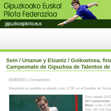
Sein / Unanue y Etxaniz / Goikoetxea, fin
Campeonato de Gipuzkoa de Talentos d
05/06/2015 | Competición
Disputarán los partidos el sábado, a las 17:00, en el Beotibar de Tolosa
Este sábado (13-0
del Campeonato 
Mano
, a las 17:0
Sein, del club Oi