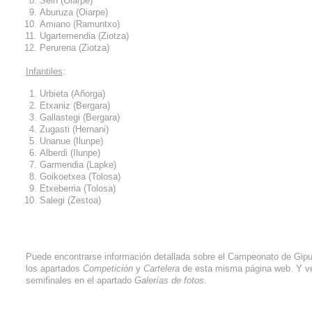
Sein (Oiarpe)
Aburuza (Oiarpe)
Amiano (Ramuntxo)
Ugartemendia (Ziotza)
Perurena (Ziotza)
Infantiles
:
Urbieta (Añorga)
Etxaniz (Bergara)
Gallastegi (Bergara)
Zugasti (Hernani)
Unanue (Ilunpe)
Alberdi (Ilunpe)
Garmendia (Lapke)
Goikoetxea (Tolosa)
Etxeberria (Tolosa)
Salegi (Zestoa)
Puede encontrarse información detallada sobre el Campeonato de Gip
los apartados
Competición
y
Cartelera
de esta misma página web. Y ve
semifinales en el apartado
Galerías de fotos
.