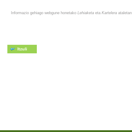
Informazio gehiago webgune honetako
Lehiaketa
eta
Kartelera
ataletan
Itzuli