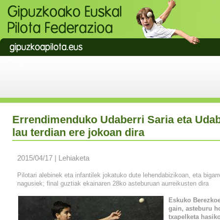
Errendimenduko Udaberri Saria eta Udab
lau terdian ere jokoan dira
2015/04/17 | Lehiaketa
Pilotari alebinek eta infantilek jokatuko dute lehendabizikoan, eta biga
nagusiek; final guztiak ekainaren 28ko asteburuan aurreikusten dira
Eskuko Berezkoe
gain, asteburu h
txapelketa hasiko