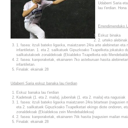
Udaberri Saria et
lau t'erdian. Hon
Errendimenduko U
Eskuz binaka
2. urteko alebinak 
1. fasea: itzuli bateko ligaxka, maiatzaren 24ra arte alebinetan eta
infantiletan. 1. eta 2. sailkatuek Gipuzkoako Txapelketa jokatuko du
sailkatutakoek zonaldekoak (Ekialdeko Txapelketa edo Mendebald
2. fasea: kanporaketak, ekainaren 7ko asteburuan hasita alebinetan
infantiletan.
Finalak: ekainak 28
Udaberri Saria eskuz banaka lau t'erdian
Eskuz banaka lau t'erdian
Kadeteak (1. eta 2. maila), jubenilak (1. eta 2. maila) eta nagusiak
1. fasea: itzuli bateko ligaxka maiatzaren 24ra bitartean (nagusien 
eta 2. sailkatuek Gipuzkoako Txapelketari ekingo diote ondoren, eta
zonaldekoak (Ekialdekoa zein Mendebaldekoa)
2. fasea: kanporaketak, ekainaren 7tik hasita (nagusien mailan ma
Finalak: ekainak 28