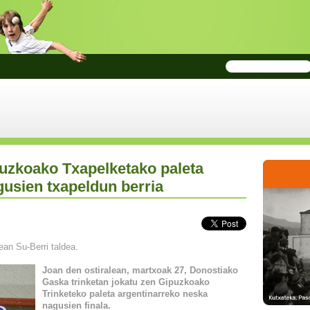
puzkoako Txapelketako paleta
usien txapeldun berria
an Su-Berri taldea.
Joan den ostiralean, martxoak 27, Donostiako
Gaska trinketan jokatu zen Gipuzkoako
Trinketeko paleta argentinarreko neska
nagusien finala.