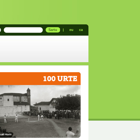
Sartu
|
eu
ca