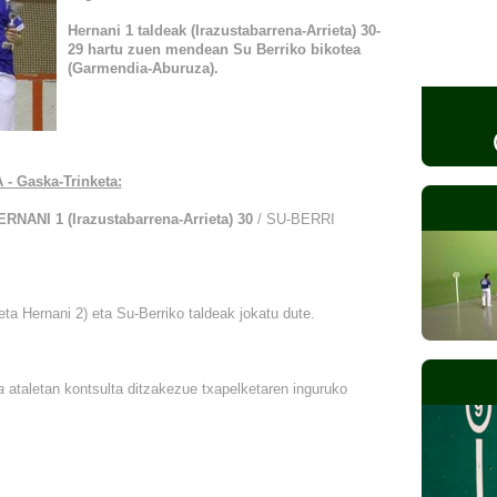
Hernani 1 taldeak (Irazustabarrena-Arrieta) 30-
29 hartu zuen mendean Su Berriko bikotea
(Garmendia-Aburuza).
 - Gaska-Trinketa:
ERNANI 1 (Irazustabarrena-Arrieta) 30
/ SU-BERRI
ta Hernani 2) eta Su-Berriko taldeak jokatu dute.
ra
ataletan kontsulta ditzakezue txapelketaren inguruko