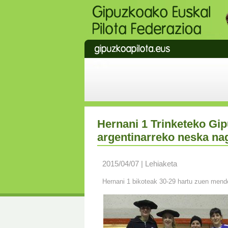
Hernani 1 Trinketeko Gi
argentinarreko neska nag
2015/04/07 | Lehiaketa
Hernani 1 bikoteak 30-29 hartu zuen mende