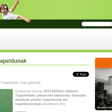
xapeldunak
 Txapelketako final gehienak.
Ondorengo lerrotan
2014-2015eko Udaberri
Txapelketako jokamolde bakoitzeko finaletako
emaitzak, pilotari txapeldunak eta
txapeldunordeak
laburbiltzen dira: