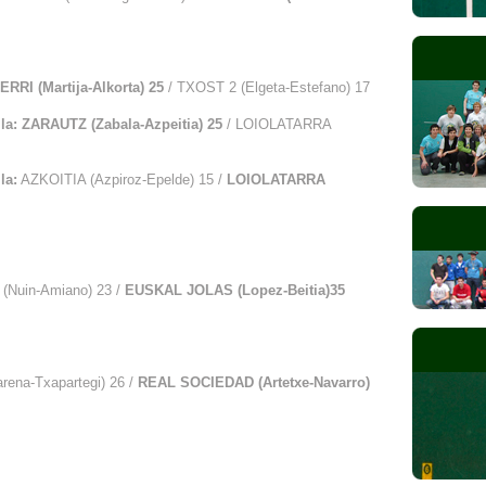
RRI (Martija-Alkorta) 25
/ TXOST 2 (Elgeta-Estefano) 17
la: ZARAUTZ (Zabala-Azpeitia) 25
/ LOIOLATARRA
la:
AZKOITIA (Azpiroz-Epelde) 15 /
LOIOLATARRA
(Nuin-Amiano) 23 /
EUSKAL JOLAS (Lopez-Beitia)35
rena-Txapartegi) 26 /
REAL SOCIEDAD (Artetxe-Navarro)