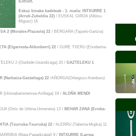
ESKUA
Eskuz binaka kadeteak - 1. maila: INTXURRE 1
(Arruti-Zubeldia 22)
/ EUSKAL GIROA (Albisu-
Miguez) 16
SA 2 (Morales-Plazaola) 22
/ BERGARA (Tajuelo-Gartzia)
ETA (Elgarresta-Aldunberri) 22
/ GURE TXERU (Etxeberria-
LEKU 2 (Oiarbide-Usandizaga) 20 /
GAZTELEKU 1
AR (Narbaiza-Gastañaga) 22
/AÑORGA(Orbegozo-Aranburu)
(Urionabarrenetxea-Arrillaga) 19 /
ALOÑA MENDI
GUA (Ortiz de Urbina-Urmeneta) 13 /
BEHAR ZANA (Erreka-
TIA (Txurruka-Txurruka) 22
/ ALERRU (Taberna-Mujika) 11
ARRIBIA (Maia-Pagadizabal) 9 /
INTXURRE (Larrea-