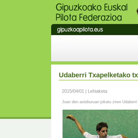
Udaberri Txapelketako t
2015/04/01 | Lehiaketa
Joan den asteburuan jokatu ziren Udaberri