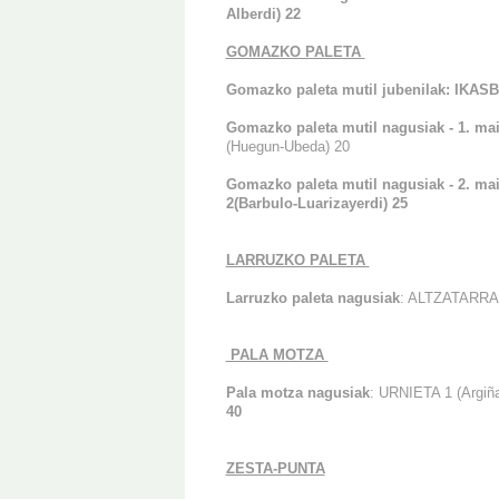
Alberdi) 22
GOMAZKO PALETA
Gomazko paleta mutil jubenilak: IKASBE
Gomazko paleta mutil nagusiak - 1. mai
(Huegun-Ubeda) 20
Gomazko paleta mutil nagusiak - 2. mai
2(Barbulo-Luarizayerdi) 25
LARRUZKO PALETA
Larruzko paleta nagusiak
: ALTZATARRA 
PALA MOTZA
Pala motza nagusiak
: URNIETA 1 (Argiña
40
ZESTA-PUNTA