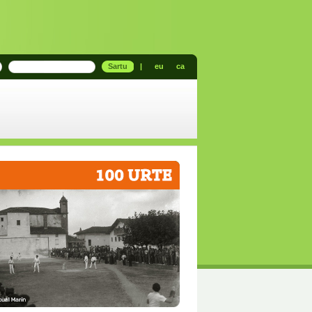
Sartu
|
eu
ca