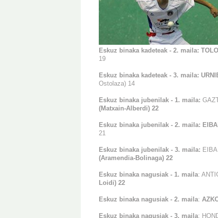
Eskuz binaka kadeteak - 2. maila: TOLO
19
Eskuz binaka kadeteak - 3. maila: URNI
Ostolaza) 14
Eskuz binaka jubenilak - 1. maila:
GAZTE
(Matxain-Alberdi) 22
Eskuz binaka jubenilak - 2. maila: EIB
21
Eskuz binaka jubenilak - 3. maila:
EIBAR 
(Aramendia-Bolinaga) 22
Eskuz binaka nagusiak - 1. maila
: ANTI
Loidi) 22
Eskuz binaka nagusiak - 2. maila
:
AZKOI
Eskuz binaka nagusiak - 3. maila
: HOND