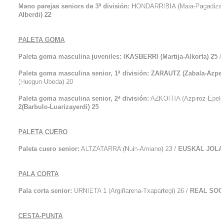
Mano parejas seniors de 3ª división:
HONDARRIBIA (Maia-Pagadizab
Alberdi) 22
PALETA GOMA
Paleta goma masculina juveniles: IKASBERRI (Martija-Alkorta) 25
/
Paleta goma masculina senior, 1ª división: ZARAUTZ (Zabala-Azpei
(Huegun-Ubeda) 20
Paleta goma masculina senior, 2ª división:
AZKOITIA (Azpiroz-Epeld
2(Barbulo-Luarizayerdi) 25
PALETA CUERO
Paleta cuero senior:
ALTZATARRA (Nuin-Amiano) 23 /
EUSKAL JOLAS
PALA CORTA
Pala corta senior:
URNIETA 1 (Argiñarena-Txapartegi) 26 /
REAL SOCI
CESTA-PUNTA