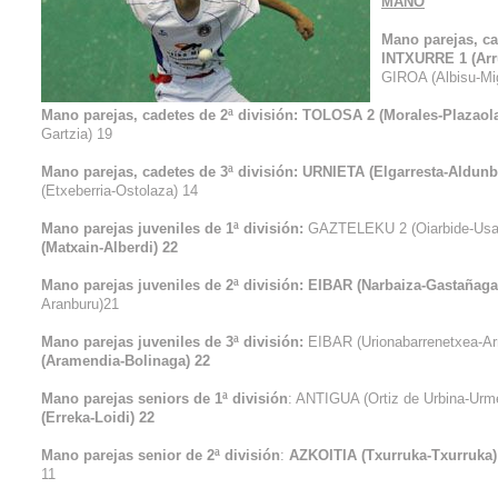
MANO
Mano parejas, ca
INTXURRE 1 (Arru
GIROA (Albisu-Mi
Mano parejas, cadetes de 2ª división: TOLOSA 2 (Morales-Plazaola
Gartzia) 19
Mano parejas, cadetes de 3ª división: URNIETA (Elgarresta-Aldunbe
(Etxeberria-Ostolaza) 14
Mano parejas juveniles de 1ª división:
GAZTELEKU 2 (Oiarbide-Usan
(Matxain-Alberdi) 22
Mano parejas juveniles de 2ª división: EIBAR (Narbaiza-Gastañaga
Aranburu)21
Mano parejas juveniles de 3ª división:
EIBAR (Urionabarrenetxea-Arr
(Aramendia-Bolinaga) 22
Mano parejas seniors de 1ª división
: ANTIGUA (Ortiz de Urbina-Urm
(Erreka-Loidi) 22
Mano parejas senior de 2ª división
:
AZKOITIA (Txurruka-Txurruka)
11