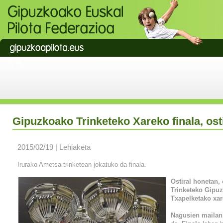
Gipuzkoako Trinketeko Xareko finala, ost
2015/02/19 | Lehiaketa
Irurako Ametsa trinketean jokatuko da finala.
Ostiral honetan, 
Trinketeko Gipuz
Txapelketako xar
Nagusien mailan 