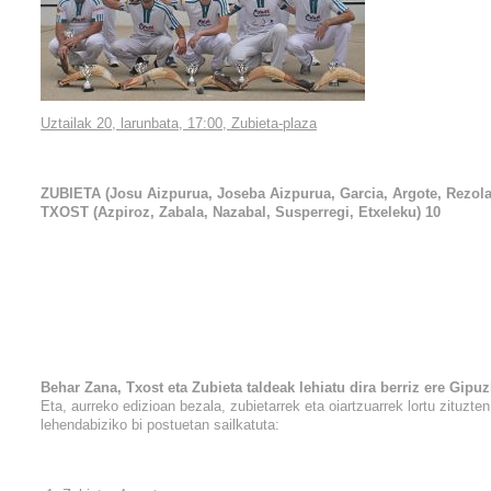
Uztailak 20, larunbata, 17:00, Zubieta-plaza
ZUBIETA (Josu Aizpurua, Joseba Aizpurua, Garcia, Argote, Rezola
TXOST (Azpiroz, Zabala, Nazabal, Susperregi, Etxeleku) 10
Behar Zana, Txost eta Zubieta taldeak lehiatu dira berriz ere Gip
Eta, aurreko edizioan bezala, zubietarrek eta oiartzuarrek lortu zituzten
lehendabiziko bi postuetan sailkatuta: