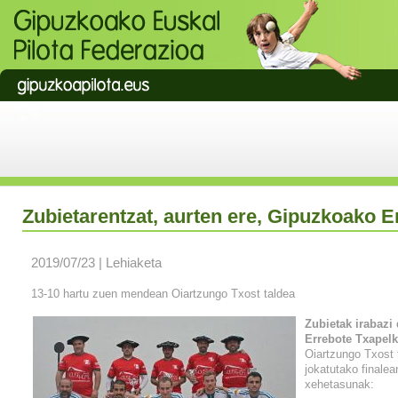
Zubietarentzat, aurten ere, Gipuzkoako E
2019/07/23 | Lehiaketa
13-10 hartu zuen mendean Oiartzungo Txost taldea
Zubietak irabazi
Errebote Txapelk
Oiartzungo Txost 
jokatutako finalea
xehetasunak: