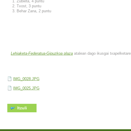
Zubieta, 4 puntu
Txost, 3 puntu
Behar Zana, 2 puntu
Lehiaketa-Federatua-Gipuzkoa plaza
atalean dago ikusgai txapelketare
IMG_0028.JPG
IMG_0025.JPG
Itzuli