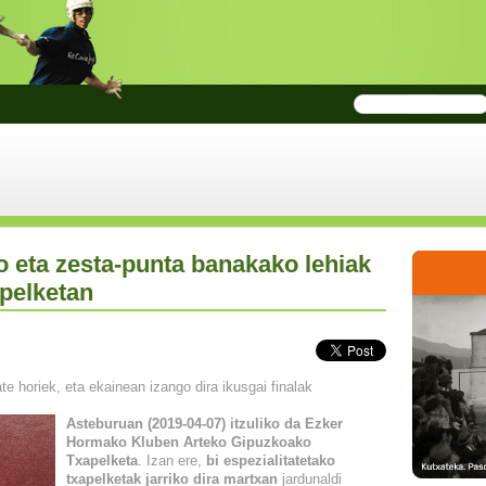
o eta zesta-punta banakako lehiak
pelketan
te horiek, eta ekainean izango dira ikusgai finalak
Asteburuan (2019-04-07) itzuliko da Ezker
Hormako Kluben Arteko Gipuzkoako
Txapelketa
. Izan ere,
bi espezialitatetako
txapelketak jarriko dira martxan
jardunaldi