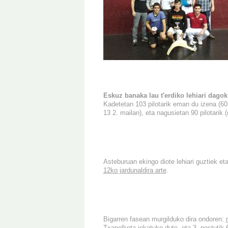
Eskuz banaka lau t'erdiko lehiari dago
Kadetetan 103 pilotarik eman du izena (60 
13 2. mailan), eta nagusietan 90 pilotarik 
Asteburuan ekingo diote lehiari guztiek et
12ko jardunaldira arte
.
Bigarren fasean murgilduko dira ondoren:
Txapelketa
jokatuko dute, eta
3. postutik