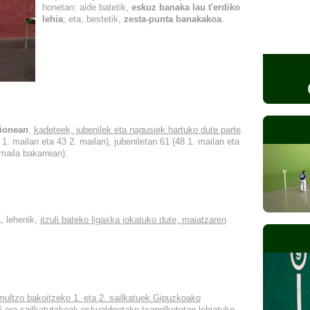
honetan: alde batetik,
eskuz banaka lau t'erdiko
lehia
; eta, bestetik,
zesta-punta banakakoa
.
kionean
,
kadeteek, jubenilek eta nagusiek hartuko dute parte
.
1. mailan eta 43 2. mailan), jubeniletan 61 (48 1. mailan eta
(maila bakarrean).
a, lehenik,
itzuli bateko ligaxka jokatuko dute, maiatzaren
multzo bakoitzeko 1. eta 2. sailkatuek Gipuzkoako
 6.era sailkatutakoak eskualdeetako txapelketetan lehiatuko