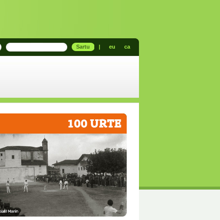
Sartu
|
eu
ca