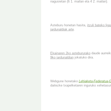
nagusietan (6 1. mailan eta 4 2. mailan).
Asteburu honetan hasita,
itzuli bateko lig
jardunaldiak arte
.
Ekainaren 2ko astebururako
daude aurreik
9ko jardunaldian
jokatuko dira.
Webgune honetako
Lehiaketa-Federatua-
daitezke txapelketaren inguruko xehetasu