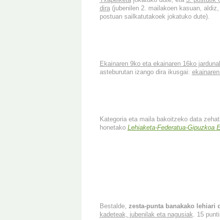
dira
(jubenilen 2. mailakoen kasuan, aldiz,
postuan sailkatutakoek jokatuko dute).
Ekainaren 9ko eta ekainaren 16ko jardunal
asteburutan izango dira ikusgai:
ekainaren
Kategoria eta maila bakoitzeko data zehat
honetako
Lehiaketa-Federatua-Gipuzkoa 
Bestalde,
zesta-punta banakako lehiari
kadeteak, jubenilak eta nagusiak
. 15 punt