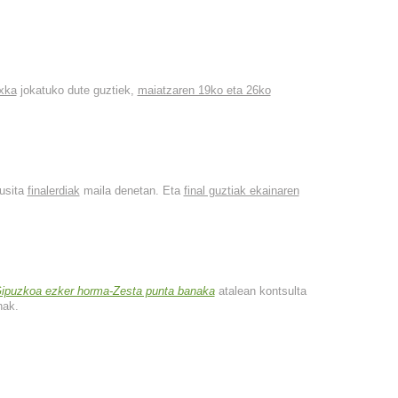
axka
jokatuko dute guztiek,
maiatzaren 19ko eta 26ko
usita
finalerdiak
maila denetan. Eta
final guztiak ekainaren
Gipuzkoa ezker horma-Zesta punta banaka
atalean kontsulta
nak.