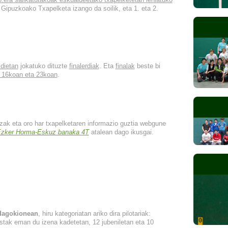
 Gipuzkoako Txapelketa izango da soilik, eta 1. eta 2.
dietan
jokatuko dituzte
finalerdiak
. Eta
finalak
beste bi
 16koan eta 23koan
.
zak eta oro har txapelketaren informazio guztia webgune
Ezker Horma-Eskuz banaka 4T
atalean dago ikusgai.
 dagokionean
, hiru kategoriatan ariko dira pilotariak:
istak eman du izena kadetetan, 12 jubeniletan eta 10