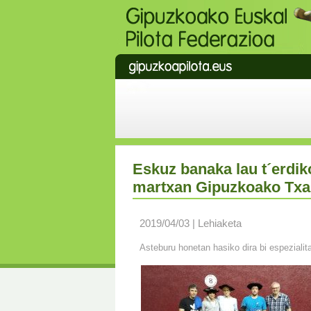
Eskuz banaka lau t´erdik
martxan Gipuzkoako Txa
2019/04/03 | Lehiaketa
Asteburu honetan hasiko dira bi espezialita