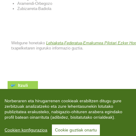
Aramendi-Orbegozo
Zubizarreta-Badiola
Webgune honetako
Lehiaketa-Federatua-Emakumea Pilotari Ezker Ho
txapelketaren inguruko informazio guztia.
Itzuli
Norberaren eta hirugarrenen cookieak erabiltzen ditugu gure
zerbitzuak analizatzeko eta zure lehentasunekin lotutako
publizitatea erakusteko, nabigazio-ohituren arabera egindako
profil batean oinarrituta (adibidez, bisitatutako orrialdeak).
Cookien konfigurazioa
Cookie guztiak onartu