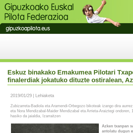
Eskuz binakako Emakumea Pilotari Txap
finalerdiak jokatuko dituzte ostiralean, A
2019/01/29 | Lehiaketa
Zubizarreta-Badiola eta Aramendi-Orbegozo bikoteak izango dira aurrez 
eta Nora Mendizabal-Maider Mendizabal eta Arrieta-Araiztegi ondoren, 1
hasiko da jaialdia, Izarraitzen
Azken txanpan sa
antolatu dugun