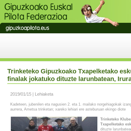
Trinketeko Gipuzkoako Txapelketako es
finalak jokatuko dituzte larunbatean, Irur
2019/01/15 | Lehiaketa
Kadeteen, jubenilen eta nagusien 2. eta 1. mailako norgehiagokak izang
aurrera, Ametsa trinketan; xareko lehiari ere asteburuan ekingo diote
Trinketeko Klub
Txapelketako esk
dituzte larunbatea