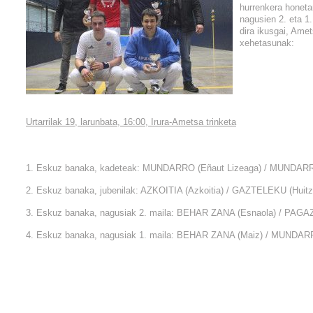
hurrenkera honeta
nagusien 2. eta 1
dira ikusgai, Amet
xehetasunak:
Urtarrilak 19, larunbata, 16:00, Irura-Ametsa trinketa
1. Eskuz banaka, kadeteak: MUNDARRO (Eñaut Lizeaga) / MUNDARR
2. Eskuz banaka, jubenilak: AZKOITIA (Azkoitia) / GAZTELEKU (Huitz
3. Eskuz banaka, nagusiak 2. maila: BEHAR ZANA (Esnaola) / PAGAZ
4. Eskuz banaka, nagusiak 1. maila: BEHAR ZANA (Maiz) / MUNDARR