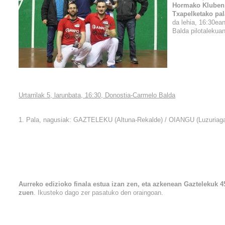
Hormako Kluben
Txapelketako pal
da lehia, 16:30ea
Balda pilotalekuan
Urtarrilak 5, larunbata, 16:30, Donostia-Carmelo Balda
1. Pala, nagusiak: GAZTELEKU (Altuna-Rekalde) / OIANGU (Luzuriag
Aurreko edizioko finala estua izan zen, eta azkenean Gaztelekuk 4
zuen
. Ikusteko dago zer pasatuko den oraingoan.