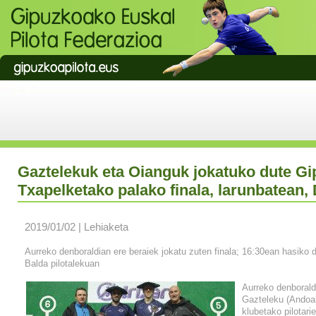
Gaztelekuk eta Oianguk jokatuko dute G
Txapelketako palako finala, larunbatean,
2019/01/02 | Lehiaketa
Aurreko denboraldian ere beraiek jokatu zuten finala; 16:30ean hasiko 
Balda pilotalekuan
Aurreko denborald
Gazteleku (Andoai
klubetako pilotari