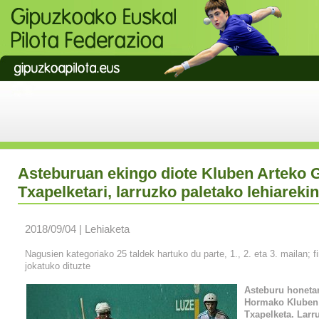
Asteburuan ekingo diote Kluben Arteko 
Txapelketari, larruzko paletako lehiarekin
2018/09/04 | Lehiaketa
Nagusien kategoriako 25 taldek hartuko du parte, 1., 2. eta 3. mailan; f
jokatuko dituzte
Asteburu honetan
Hormako Kluben
Txapelketa. Larr