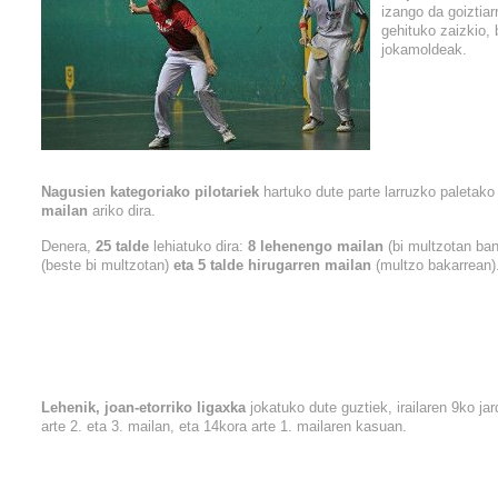
izango da goiztiar
gehituko zaizkio, 
jokamoldeak.
Nagusien kategoriako pilotariek
hartuko dute parte larruzko paletako
mailan
ariko dira.
Denera,
25 talde
lehiatuko dira:
8 lehenengo mailan
(bi multzotan ban
(beste bi multzotan)
eta 5 talde hirugarren mailan
(multzo bakarrean)
Lehenik, joan-etorriko ligaxka
jokatuko dute guztiek, irailaren 9ko jar
arte 2. eta 3. mailan, eta 14kora arte 1. mailaren kasuan.