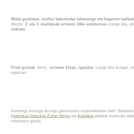
Maila guztietan, multzo bakoitzeko lehenengo eta bigarren sailkatu
dituzte:
2. eta 3. mailakoak urriaren 14ko asteburuan
izango dira, et
ostirala
.
Final guztiak
, berriz,
urriaren 21ean, igandea
, izango dira ikusgai, 
egoitzan.
Aurrerago emango dizuegu gainontzeko espezialitateen berri. Bitarte
Federatua-Gipuzkoa Ezker Horma
eta
Kartelera
ataletan kontsulta dai
informazio guztia.