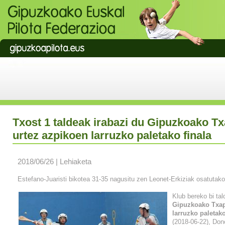
Txost 1 taldeak irabazi du Gipuzkoako Tx
urtez azpikoen larruzko paletako finala
2018/06/26 | Lehiaketa
Estefano-Juaristi bikotea 31-35 nagusitu zen Leonet-Erkiziak osatutako
Klub bereko bi tal
Gipuzkoako Txap
larruzko paletako
(2018-06-22), Don