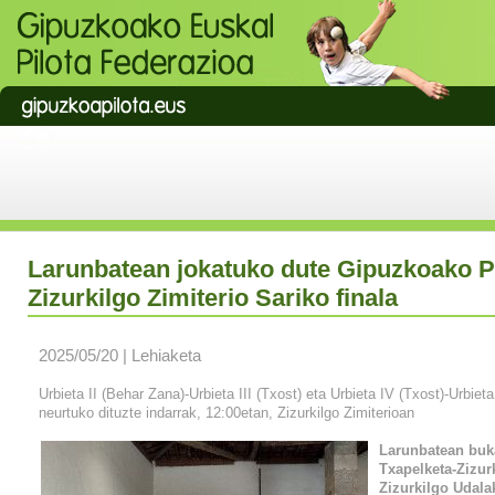
Larunbatean jokatuko dute Gipuzkoako P
Zizurkilgo Zimiterio Sariko finala
2025/05/20 | Lehiaketa
Urbieta II (Behar Zana)-Urbieta III (Txost) eta Urbieta IV (Txost)-Urbiet
neurtuko dituzte indarrak, 12:00etan, Zizurkilgo Zimiterioan
Larunbatean buk
Txapelketa-Zizurk
Zizurkilgo Udala