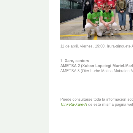
11 de abril, viernes, 19:00, Irura-trinquet
1.
Xare, seniors
:
AMETSA 2 (Xuban Lopetegi Muriel-Marke
AMETSA 3 (Oier Iturbe Molina-Matxalen Me
Puede consultarse toda la información so
T
rinketa-Xare-N
de esta misma página we