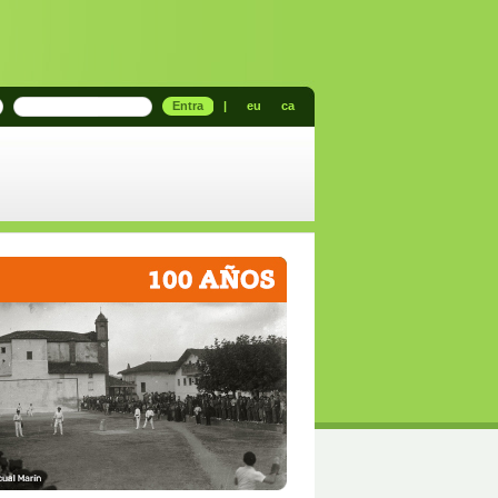
Entra
|
eu
ca