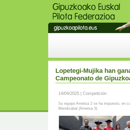
Lopetegi-Mujika han ganad
Campeonato de Gipuzkoa
14/04/2025 | Competición
Su equipo Ametsa 2 se ha impuesto, en cat
Mendizabal (Ametsa 3)