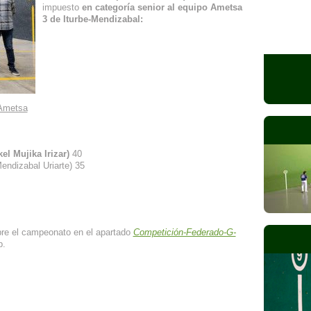
impuesto
en categoría senior al equipo Ametsa
3 de Iturbe-Mendizabal:
e Ametsa
l Mujika Irizar)
40
ndizabal Uriarte) 35
bre el campeonato en el apartado
Competición-Federado-G-
b.