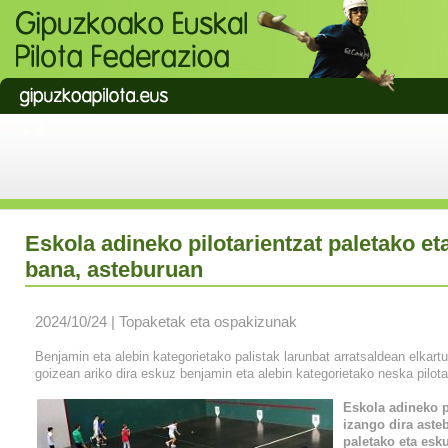
Eskola adineko pilotarientzat paletako e
bana, asteburuan
2024/10/24 | Topaketak eta ospakizunak
Benjamin eta alebin kategorietako palistak larunbat arratsaldean elkartu
goizean ariko dira eskuz benjamin eta alebin kategorietako neska pilot
Eskola adineko p
izango dira aste
paletako eta esk