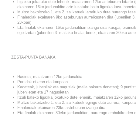
Ligaxka jokatuko dute lehenik, maiatzaren 12ko asteburura bitarte (j
ekainaren 16ko jardunaldira arte luzatuko baita ligaxka kasu honeta
Multzo bakoitzeko 1. eta 2. sailkatuek jarraituko dute hurrengo fase
Finalerdiak ekainaren 9ko asteburuan aurreikusten dira (jubenilen 
23koan)
Eta finalak ekainaren 16ko jardunaldian izango dira ikusgai, oraind
egoitzetan (jubenilen 3. mailako finala, berriz, ekainaren 30eko ast
ZESTA-PUNTA BANAKA
Hasiera, maiatzaren 12ko jardunaldia
Partidak etxean eta kanpoan
Kadeteak, jubenilak eta nagusiak (maila bakarra denetan); 9 puntist
jubeniletan eta 17 nagusietan
Itzuli bateko ligaxka jokatuko dute lehenik, maiatzaren 12ko jarduna
Multzo bakoitzeko 1. eta 2. sailkatuek egingo dute aurrera, kanpor
Finalerdiak ekainaren 23ko asteburuan izango dira
Eta finalak ekainaren 30eko jardunaldian, aurrerago erabakiko den 