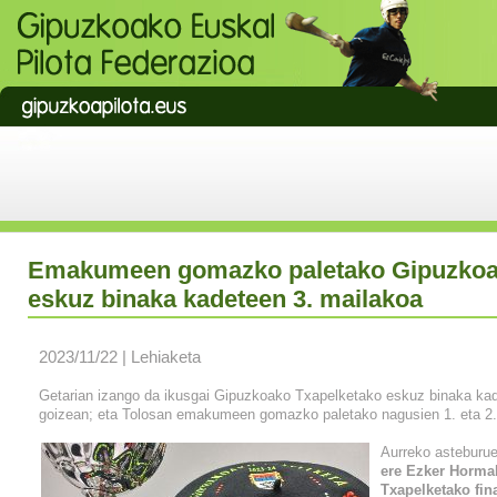
Emakumeen gomazko paletako Gipuzkoak
eskuz binaka kadeteen 3. mailakoa
2023/11/22 | Lehiaketa
Getarian izango da ikusgai Gipuzkoako Txapelketako eskuz binaka kade
goizean; eta Tolosan emakumeen gomazko paletako nagusien 1. eta 2.
Aurreko asteburu
ere Ezker Horma
Txapelketako fin