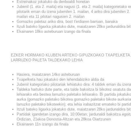
Estreinakoz jokatuko da denboaldi honetan
Jubenil (1. eta 2. maila) eta nagusi (1. eta 2. maila) kategorietako
pilotarik eman du izena jubenilen 1. mailan, 4 ariko dira jubenilen 2
mailan eta 11 pilotari nagusien 2. mailan
Gomazko paletaz ariko dira, bost t'erdiaren barruan, banaka
Itzuli bateko ligaxka jokatuko dute, maiatzaren 28ko jardunaldira bi
Ekainaren 18ko asteburuan izango da finala
EZKER HORMAKO KLUBEN ARTEKO GIPUZKOAKO TXAPELKETA.
LARRUZKO PALETA TALDEKAKO LEHIA
Hasiera, maiatzaren 14ko asteburuan
Txapelketa hau jokatuko den lehendabiziko aldia da
Jubenil kategoriako pilotariak lehiatuko dira: 4 taldek eman du izena 
Taldeka hartuko dute parte, eta talde bakoitza bi bikotez osatuta 
lehiarako eta bestea larruzko paletako lehiarako. Bi partida jokatuko
aurka (gomazko paletako bikotea gomazko paletako bikote aurkaria
larruzko paletako bikoteekin); eta lehia irabazitzat emateko bi parti
Itzuli bateko ligaxka jokatuko dute, maiatzaren 28ko jardunaldira bi
Partidak igandetan izango dira, 10:00etan; jardunaldi bakoitza ego
Ordizian, 21ekoa Donostia-Altzan eta 28koa Oiartzunen
Ekainaren 11n izango da finala