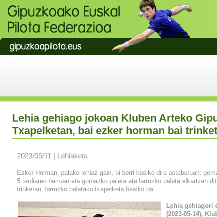
Lehia gehiago jokoan Kluben Arteko Gip
Txapelketan, bai ezker horman bai trinke
2023/05/11 | Lehiaketa
Ezker Horman, palako lehiaz gain, bi berri hasiko dira asteburuan: 
5 terdiaren barruan eta gomazko paleta eta larruzko paleta elkartzen dit
trinketan, larruzko paletako txapelketa hasiko da
Lehia gehiagori 
(2023-05-14), Kl