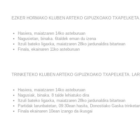
EZKER HORMAKO KLUBEN ARTEKO GIPUZKOAKO TXAPELKETA.
Hasiera, maiatzaren 14ko asteburuan
Nagusietan, binaka. 6taldek eman du izena
Itzuli bateko ligaxka, maiatzaren 28ko jardunaldira bitartean
Finala, ekainaren 11ko asteburuan
TRINKETEKO KLUBEN ARTEKO GIPUZKOAKO TXAPELKETA. LA
Hasiera, maiatzaren 14ko asteburuan
Nagusiak, binaka. 8 talde lehiatuko dira
Itzuli bateko ligaxka, maiatzaren 28ko jardunaldira bitartean
Partidak larunbatetan, 09:30ean hasita, Donostiako Gaska trinketa
Finala ekainaren 10ean izango da ikusgai