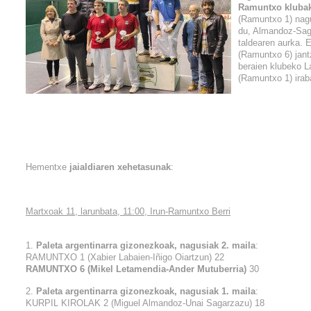
Ramuntxo kluba
(Ramuntxo 1) nagu
du, Almandoz-Saga
taldearen aurka. 
(Ramuntxo 6) jantz
beraien klubeko L
(Ramuntxo 1) irab
Hementxe
jaialdiaren xehetasunak
:
Martxoak 11, larunbata, 11:00, Irun-Ramuntxo Berri
1.
Paleta argentinarra gizonezkoak, nagusiak 2. maila
:
RAMUNTXO 1 (Xabier Labaien-Iñigo Oiartzun) 22
RAMUNTXO 6 (Mikel Letamendia-Ander Mutuberria)
30
2.
Paleta argentinarra gizonezkoak, nagusiak 1. maila
:
KURPIL KIROLAK 2 (Miguel Almandoz-Unai Sagarzazu) 18