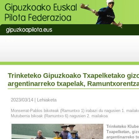
Trinketeko Gipuzkoako Txapelketako giz
argentinarreko txapelak, Ramuntxorentza
2023/03/14 | Lehiaketa
Monserrat-Pablos bikoteak (Ramuntxo 1) irabazi du nagusien 1. mailako
Mutuberria bikoak (Ramuntxo 6) nagusien 2. mailakoa
Trinketeko Klub
Txapelketan, giz
argentinarreko tx