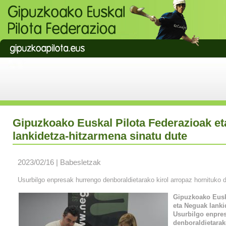
Gipuzkoako Euskal Pilota Federazioak e
lankidetza-hitzarmena sinatu dute
2023/02/16 | Babesletzak
Usurbilgo enpresak hurrengo denboraldietarako kirol arropaz hornituk
Gipuzkoako Eusk
eta Neguak lanki
Usurbilgo enpre
denboraldietarak