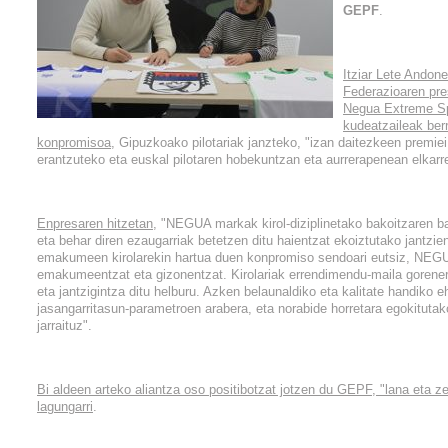
GEPF
.
Itziar Lete Andon
Federazioaren pre
Negua Extreme Sp
kudeatzaileak berr
konpromisoa
, Gipuzkoako pilotariak janzteko, "izan daitezkeen premie
erantzuteko eta euskal pilotaren hobekuntzan eta aurrerapenean elkarre
Enpresaren hitzetan
, "NEGUA markak kirol-diziplinetako bakoitzaren b
eta behar diren ezaugarriak betetzen ditu haientzat ekoiztutako jantzi
emakumeen kirolarekin hartua duen konpromiso sendoari eutsiz, NEGU
emakumeentzat eta gizonentzat. Kirolariak errendimendu-maila gorener
eta jantzigintza ditu helburu. Azken belaunaldiko eta kalitate handiko 
jasangarritasun-parametroen arabera, eta norabide horretara egokitutak
jarraituz".
Bi aldeen arteko aliantza oso positibotzat jotzen du GEPF, "lana eta ze
lagungarri
.