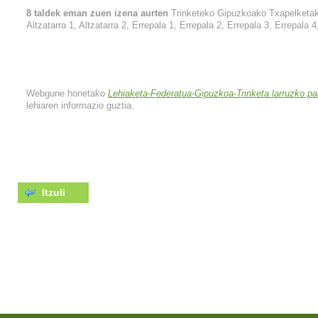
8 taldek eman zuen izena aurten
Trinketeko Gipuzkoako Txapelketako
Altzatarra 1, Altzatarra 2, Errepala 1, Errepala 2, Errepala 3, Errepala 
Webgune honetako
Lehiaketa-Federatua-Gipuzkoa-Trinketa larruzko pa
lehiaren informazio guztia.
Itzuli