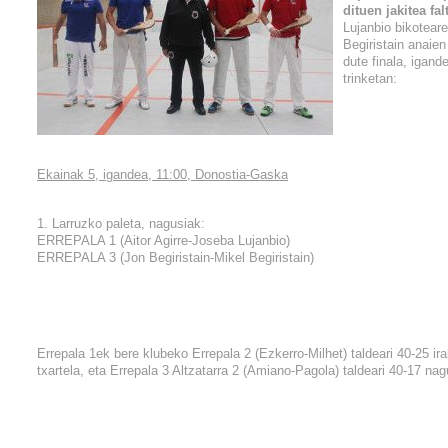
dituen jakitea fal
Lujanbio bikoteare
Begiristain anaien
dute finala, igan
trinketan:
Ekainak 5, igandea, 11:00, Donostia-Gaska
1. Larruzko paleta, nagusiak:
ERREPALA 1 (Aitor Agirre-Joseba Lujanbio)
ERREPALA 3 (Jon Begiristain-Mikel Begiristain)
Errepala 1ek bere klubeko Errepala 2 (Ezkerro-Milhet) taldeari 40-25 ira
txartela, eta Errepala 3 Altzatarra 2 (Amiano-Pagola) taldeari 40-17 nag