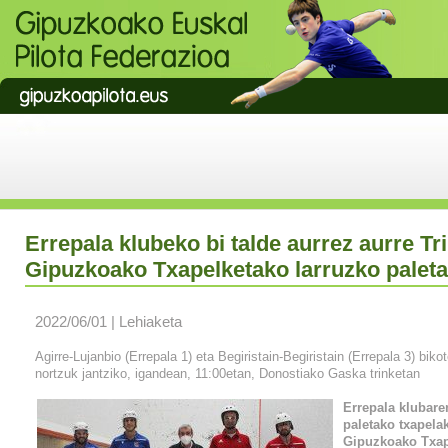
Errepala klubeko bi talde aurrez aurre Tr
Gipuzkoako Txapelketako larruzko paleta
2022/06/01 | Lehiaketa
Agirre-Lujanbio (Errepala 1) eta Begiristain-Begiristain (Errepala 3) biko
nortzuk jantziko, igandean, 11:00etan, Donostiako Gaska trinketan
Errepala klubare
paletako txapela
Gipuzkoako Txap