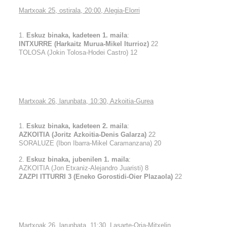
Martxoak 25, ostirala, 20:00, Alegia-Elorri
1.
Eskuz binaka, kadeteen 1. maila
:
INTXURRE (Harkaitz Murua-Mikel Iturrioz)
22
TOLOSA (Jokin Tolosa-Hodei Castro) 12
Martxoak 26, larunbata, 10:30, Azkoitia-Gurea
1.
Eskuz binaka, kadeteen 2. maila
:
AZKOITIA (Joritz Azkoitia-Denis Galarza)
22
SORALUZE (Ibon Ibarra-Mikel Caramanzana) 20
2.
Eskuz binaka, jubenilen 1. maila
:
AZKOITIA (Jon Etxaniz-Alejandro Juaristi) 8
ZAZPI ITTURRI 3 (Eneko Gorostidi-Oier Plazaola)
22
Martxoak 26, larunbata, 11:30, Lasarte-Oria-Mitxelin