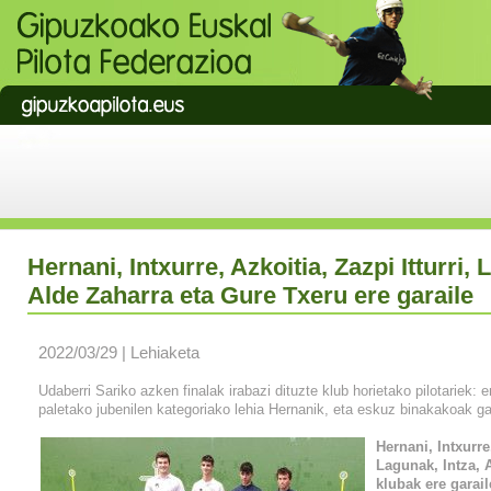
Hernani, Intxurre, Azkoitia, Zazpi Itturri, 
Alde Zaharra eta Gure Txeru ere garaile
2022/03/29 | Lehiaketa
Udaberri Sariko azken finalak irabazi dituzte klub horietako pilotari
paletako jubenilen kategoriako lehia Hernanik, eta eskuz binakakoak g
Hernani, Intxurre,
Lagunak, Intza, 
klubak ere garail