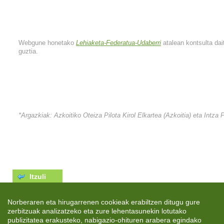
Webgune honetako
Lehiaketa-Federatua-Udaberri
atalean kontsulta dai
guztia.
*Argazkiak: Azkoitiko Oteiza Pilota Kirol Elkartea (Azkoitia) eta Intza P
Itzuli
Norberaren eta hirugarrenen cookieak erabiltzen ditugu gure
zerbitzuak analizatzeko eta zure lehentasunekin lotutako
publizitatea erakusteko, nabigazio-ohituren arabera egindako