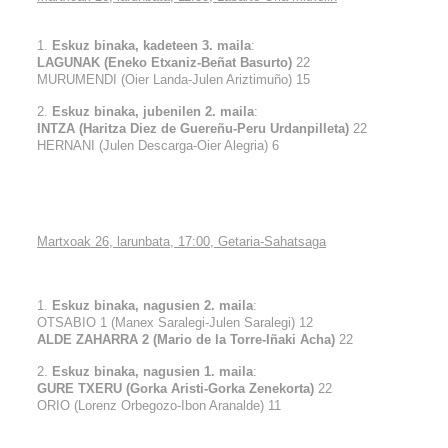
1.
Eskuz binaka, kadeteen 3. maila
:
LAGUNAK (Eneko Etxaniz-Beñat Basurto)
22
MURUMENDI (Oier Landa-Julen Ariztimuño) 15
2.
Eskuz binaka, jubenilen 2. maila
:
INTZA (Haritza Diez de Guereñu-Peru Urdanpilleta)
22
HERNANI (Julen Descarga-Oier Alegria) 6
Martxoak 26, larunbata, 17:00, Getaria-Sahatsaga
1.
Eskuz binaka, nagusien 2. maila
:
OTSABIO 1 (Manex Saralegi-Julen Saralegi) 12
ALDE ZAHARRA 2 (Mario de la Torre-Iñaki Acha)
22
2.
Eskuz binaka, nagusien 1. maila
:
GURE TXERU (Gorka Aristi-Gorka Zenekorta)
22
ORIO (Lorenz Orbegozo-Ibon Aranalde) 11