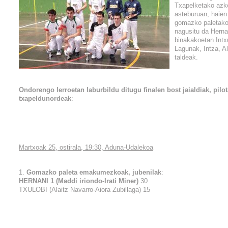
Txapelketako azken
asteburuan, haie
gomazko paletako 
nagusitu da Herna
binakakoetan Intxur
Lagunak, Intza, A
taldeak.
Ondorengo lerroetan laburbildu ditugu finalen bost jaialdiak, pilot
txapeldunordeak
:
Martxoak 25, ostirala, 19:30, Aduna-Udalekoa
1.
Gomazko paleta emakumezkoak, jubenilak
:
HERNANI 1 (Maddi iriondo-Irati Miner)
30
TXULOBI (Alaitz Navarro-Aiora Zubillaga) 15