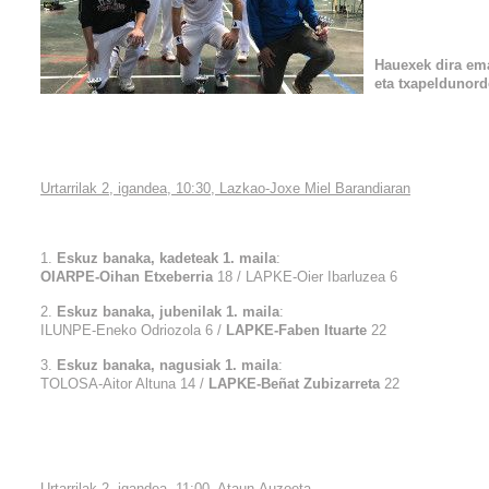
Hauexek dira ema
eta txapeldunor
Urtarrilak 2, igandea, 10:30, Lazkao-Joxe Miel Barandiaran
1.
Eskuz banaka, kadeteak 1. maila
:
OIARPE-Oihan Etxeberria
18 / LAPKE-Oier Ibarluzea 6
2.
Eskuz banaka, jubenilak 1. maila
:
ILUNPE-Eneko Odriozola 6 /
LAPKE-Faben Ituarte
22
3.
Eskuz banaka, nagusiak 1. maila
:
TOLOSA-Aitor Altuna 14 /
LAPKE-Beñat Zubizarreta
22
Urtarrilak 2, igandea, 11:00, Ataun-Auzoeta