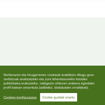
Norberaren eta hirugarrenen cookieak erabiltzen ditugu gure
zerbitzuak analizatzeko eta zure lehentasunekin lotutako
publizitatea erakusteko, nabigazio-ohituren arabera egindako
profil batean oinarrituta (adibidez, bisitatutako orrialdeak).
Cookien konfigurazioa
Cookie guztiak onartu