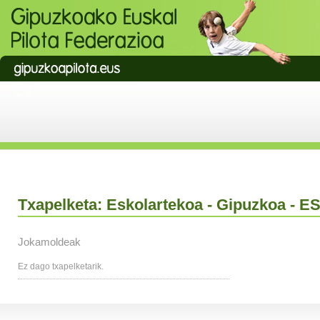
Txapelketa: Eskolartekoa - Gipuzkoa - 
Jokamoldeak
Ez dago txapelketarik.