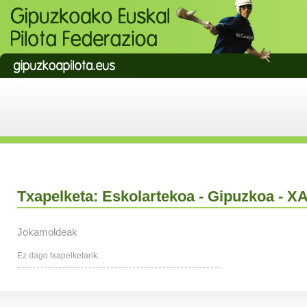
Txapelketa: Eskolartekoa - Gipuzkoa - 
Jokamoldeak
Ez dago txapelketarik.