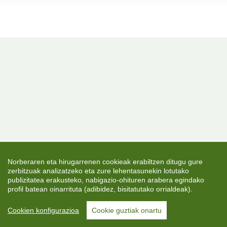
Norberaren eta hirugarrenen cookieak erabiltzen ditugu gure
zerbitzuak analizatzeko eta zure lehentasunekin lotutako
publizitatea erakusteko, nabigazio-ohituren arabera egindako
profil batean oinarrituta (adibidez, bisitatutako orrialdeak).
Cookien konfigurazioa
Cookie guztiak onartu