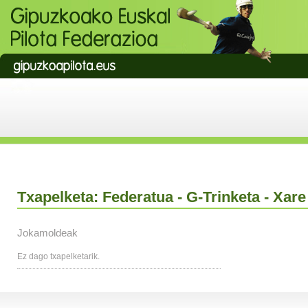
Txapelketa: Federatua - G-Trinketa - Xare
Jokamoldeak
Ez dago txapelketarik.