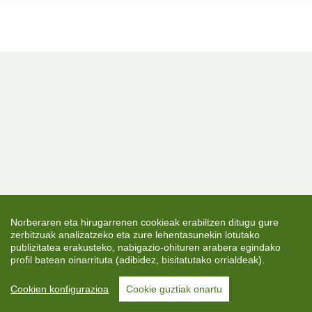
Norberaren eta hirugarrenen cookieak erabiltzen ditugu gure
zerbitzuak analizatzeko eta zure lehentasunekin lotutako
publizitatea erakusteko, nabigazio-ohituren arabera egindako
profil batean oinarrituta (adibidez, bisitatutako orrialdeak).
Cookien konfigurazioa
Cookie guztiak onartu