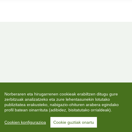
Norberaren eta hirugarrenen cookieak erabiltzen ditugu gure
zerbitzuak analizatzeko eta zure lehentasunekin lotutako
publizitatea erakusteko, nabigazio-ohituren arabera egindako
profil batean oinarrituta (adibidez, bisitatutako orrialdeak).
Cookien konfigurazioa
Cookie guztiak onartu