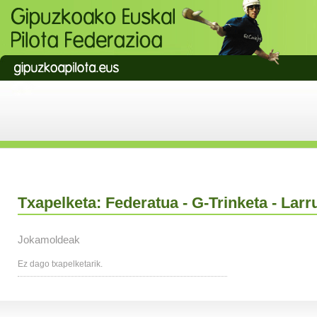
Txapelketa: Federatua - G-Trinketa - Larr
Jokamoldeak
Ez dago txapelketarik.