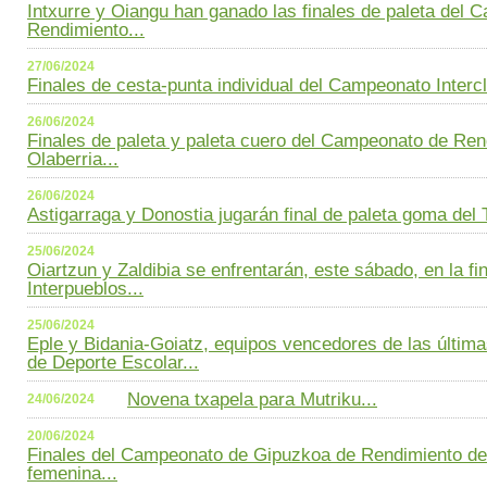
Intxurre y Oiangu han ganado las finales de paleta del
Rendimiento...
27/06/2024
Finales de cesta-punta individual del Campeonato Interc
26/06/2024
Finales de paleta y paleta cuero del Campeonato de Ren
Olaberria...
26/06/2024
Astigarraga y Donostia jugarán final de paleta goma del 
25/06/2024
Oiartzun y Zaldibia se enfrentarán, este sábado, en la f
Interpueblos...
25/06/2024
Eple y Bidania-Goiatz, equipos vencedores de las últim
de Deporte Escolar...
Novena txapela para Mutriku...
24/06/2024
20/06/2024
Finales del Campeonato de Gipuzkoa de Rendimiento de
femenina...