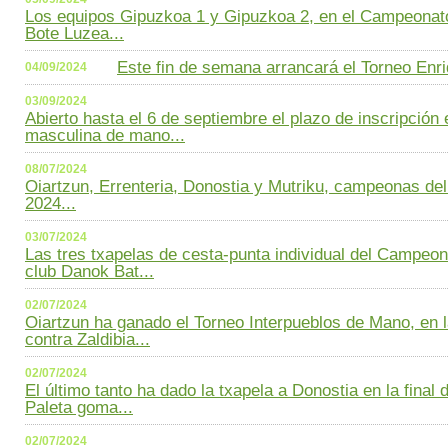
Los equipos Gipuzkoa 1 y Gipuzkoa 2, en el Campeonato
Bote Luzea...
Este fin de semana arrancará el Torneo Enri
04/09/2024
03/09/2024
Abierto hasta el 6 de septiembre el plazo de inscripción e
masculina de mano...
08/07/2024
Oiartzun, Errenteria, Donostia y Mutriku, campeonas del
2024...
03/07/2024
Las tres txapelas de cesta-punta individual del Campeon
club Danok Bat...
02/07/2024
Oiartzun ha ganado el Torneo Interpueblos de Mano, en l
contra Zaldibia...
02/07/2024
El último tanto ha dado la txapela a Donostia en la final 
Paleta goma...
02/07/2024