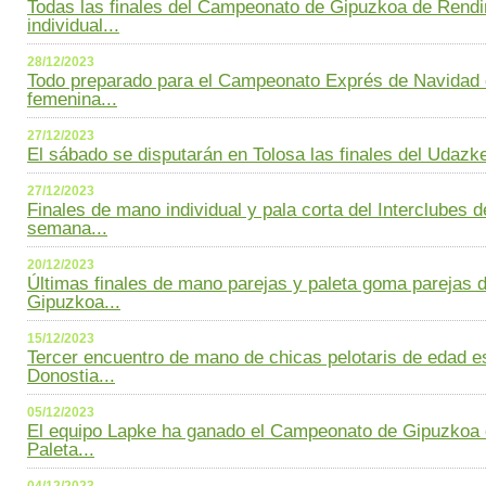
Todas las finales del Campeonato de Gipuzkoa de Rend
individual...
28/12/2023
Todo preparado para el Campeonato Exprés de Navidad 
femenina...
27/12/2023
El sábado se disputarán en Tolosa las finales del Udazke
27/12/2023
Finales de mano individual y pala corta del Interclubes d
semana...
20/12/2023
Últimas finales de mano parejas y paleta goma parejas
Gipuzkoa...
15/12/2023
Tercer encuentro de mano de chicas pelotaris de edad es
Donostia...
05/12/2023
El equipo Lapke ha ganado el Campeonato de Gipuzkoa 
Paleta...