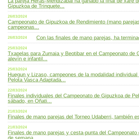
La pareja Heras-Mendizabal ha ganado la final de xare 
Gipuzkoa de Trinquete...
26/03/2024
Campeonato de Gipuzkoa de Rendimiento (mano pareja
campeonas...
Con las finales de mano parejas, ha terminad
26/03/2024
25/03/2024
Txapelas para Zumaia y Beotibar en el Campeonato de 
alevín e infantil...
25/03/2024
Huegun y Lizaso, campeones de la modalidad individua
Pelota Vasca Adaptada...
22/03/2024
Finales individuales del Campeonato de Gipuzkoa de Pel
sábado, en Oñati...
21/03/2024
Finales de mano parejas del Torneo Udaberri, también es
21/03/2024
Finales de mano parejas y cesta-punta del Campeonato d
de semana...