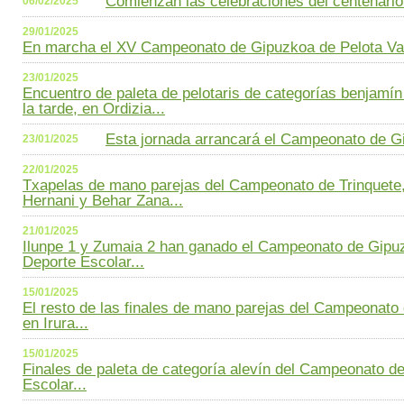
Comienzan las celebraciones del centenario.
06/02/2025
29/01/2025
En marcha el XV Campeonato de Gipuzkoa de Pelota Va
23/01/2025
Encuentro de paleta de pelotaris de categorías benjamín 
la tarde, en Ordizia...
Esta jornada arrancará el Campeonato de Gi
23/01/2025
22/01/2025
Txapelas de mano parejas del Campeonato de Trinquete, 
Hernani y Behar Zana...
21/01/2025
Ilunpe 1 y Zumaia 2 han ganado el Campeonato de Gipuz
Deporte Escolar...
15/01/2025
El resto de las finales de mano parejas del Campeonato 
en Irura...
15/01/2025
Finales de paleta de categoría alevín del Campeonato d
Escolar...