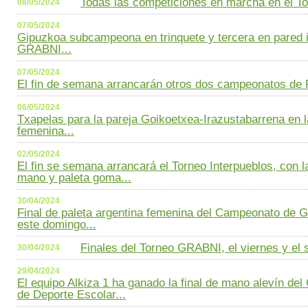
Todas las competiciones en marcha en el Tor
08/05/2024
07/05/2024
Gipuzkoa subcampeona en trinquete y tercera en pared i
GRABNI...
07/05/2024
El fin de semana arrancarán otros dos campeonatos de 
06/05/2024
Txapelas para la pareja Goikoetxea-Irazustabarrena en la
femenina...
02/05/2024
El fin se semana arrancará el Torneo Interpueblos, con 
mano y paleta goma...
30/04/2024
Final de paleta argentina femenina del Campeonato de G
este domingo...
Finales del Torneo GRABNI, el viernes y el 
30/04/2024
29/04/2024
El equipo Alkiza 1 ha ganado la final de mano alevín d
de Deporte Escolar...