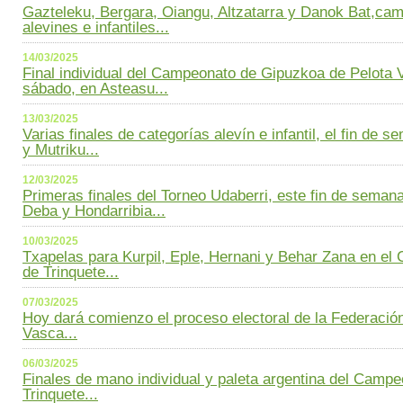
Gazteleku, Bergara, Oiangu, Altzatarra y Danok Bat,cam
alevines e infantiles...
14/03/2025
Final individual del Campeonato de Gipuzkoa de Pelota 
sábado, en Asteasu...
13/03/2025
Varias finales de categorías alevín e infantil, el fin de s
y Mutriku...
12/03/2025
Primeras finales del Torneo Udaberri, este fin de semana
Deba y Hondarribia...
10/03/2025
Txapelas para Kurpil, Eple, Hernani y Behar Zana en e
de Trinquete...
07/03/2025
Hoy dará comienzo el proceso electoral de la Federació
Vasca...
06/03/2025
Finales de mano individual y paleta argentina del Camp
Trinquete...