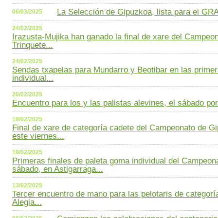
La Selección de Gipuzkoa, lista para el GRA
06/03/2025
24/02/2025
Irazusta-Mujika han ganado la final de xare del Campeo
Trinquete...
24/02/2025
Sendas txapelas para Mundarro y Beotibar en las primer
individual...
20/02/2025
Encuentro para los y las palistas alevines, el sábado por
19/02/2025
Final de xare de categoría cadete del Campeonato de Gi
este viernes...
19/02/2025
Primeras finales de paleta goma individual del Campeon
sábado, en Astigarraga...
13/02/2025
Tercer encuentro de mano para las pelotaris de categorí
Alegia...