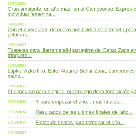
10/01/2025
Gran ambiente, un año más, en el Campeonato Exprés 
individual femenina...
09/01/2025
Con el nuevo año, de nuevo posibilidad de competir para
pelotaris...
08/01/2025
Txapelas para Illarramendi-Iparragirre del Behar Zana en 
trinquete...
07/01/2025
Lapke, Azkoitiko, Eple, Ataun y Behar Zana, campeone
mano...
03/01/2025
El concurso para elegir el nuevo logo de la federación ya
Y para empezar el año... más finales...
02/01/2025
Resultados de las últimas finales del año...
31/12/2024
Fiesta de finales para terminar el año...
26/12/2024
24/12/2024