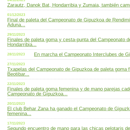
04/12/2023
Zarautz, Danok Bat, Hondarribia y Zumaia, también cam
01/12/2023
Final de paleta del Campeonato de Gipuzkoa de Rendimi
Aduna...
29/11/2023
Finales de paleta goma y cesta-punta del Campeonato d
Hondarribia...
En marcha el Campeonato Interclubes de Gi
28/11/2023
27/11/2023
Txapelas del Campeonato de Gipuzkoa de paleta goma f
Beotibar...
22/11/2023
Finales de paleta goma femenina y de mano parejas cade
Campeonato de Gipuzkoa...
20/11/2023
El club Behar Zana ha ganado el Campeonato de Gipuzk
femenina...
17/11/2023
Segundo encuentro de mano para las chicas pelotaris de