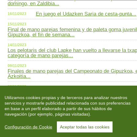
domingo, en Zaldibia...
En juego el Udazken Saria de cesta-punta...
16/11/2023
15/11/2023
Final de mano parejas femenina y de paleta goma juven
Gipuzkoa, el fin de semana...
14/11/2023
Los pelotaris del club Lapke han vuelto a llevarse la tx
categoría de mano parejas...
09/11/2023
Finales de mano parejas del Campeonato de Gipuzkoa, e
Azkoitia...
08/11/2023
Errepala, Eple y Gazteleku, campeones de Gipuzkoa de p
Utilizamos cookies propias y de terceros para analizar nuestros
De nuevo la txapela para el equipo Luzean..
07/11/2023
servicios y mostrarle publicidad relacionada con sus preferencias
en base a un perfil elaborado a partir de sus hábitos de
03/11/2023
navegación (por ejemplo, páginas visitadas).
Finales de paleta cuero del Campeonato Interclubes de G
semana...
Configuración de Cookie
Aceptar todas las cookies
En marcha el Campeonato de Deporte Escol
02/11/2023