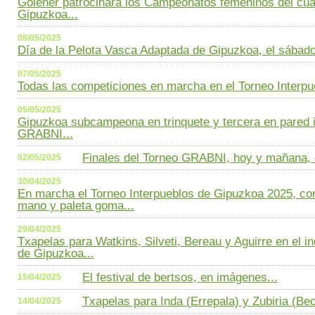
Goiener patrocinará los Campeonatos femeninos del cua
Gipuzkoa...
08/05/2025
Día de la Pelota Vasca Adaptada de Gipuzkoa, el sábado,
07/05/2025
Todas las competiciones en marcha en el Torneo Interpu
05/05/2025
Gipuzkoa subcampeona en trinquete y tercera en pared i
GRABNI...
Finales del Torneo GRABNI, hoy y mañana, 
02/05/2025
30/04/2025
En marcha el Torneo Interpueblos de Gipuzkoa 2025, co
mano y paleta goma...
29/04/2025
Txapelas para Watkins, Silveti, Bereau y Aguirre en el i
de Gipuzkoa...
El festival de bertsos, en imágenes...
15/04/2025
Txapelas para Inda (Errepala) y Zubiria (Beot
14/04/2025