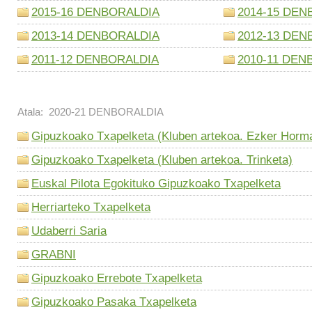
2015-16 DENBORALDIA
2014-15 DEN
2013-14 DENBORALDIA
2012-13 DEN
2011-12 DENBORALDIA
2010-11 DEN
Atala: 2020-21 DENBORALDIA
Gipuzkoako Txapelketa (Kluben artekoa. Ezker Horm
Gipuzkoako Txapelketa (Kluben artekoa. Trinketa)
Euskal Pilota Egokituko Gipuzkoako Txapelketa
Herriarteko Txapelketa
Udaberri Saria
GRABNI
Gipuzkoako Errebote Txapelketa
Gipuzkoako Pasaka Txapelketa