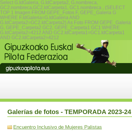
Select G.IdGaleria, G.IdCarpeta2, G.nombreca,
GC2.nombreca,GC2.IdCarpeta1, GC1.nombreca , (SELECT
TOP 1 Imagen FROM GEPE_Fotos F, GEPE_Galeria G
WHERE F.IdGaleria=G.IdGaleria AND
G.IdCarpeta2=GC2.IdCarpeta2) As Foto FROM GEPE_Galeria
G, GEPE_Carpeta2 GC2, GEPE_Carpeta1 GC1 WHERE
G.IdCarpeta2=4212 AND GC2.IdCarpeta1=GC1.IdCarpeta1
AND GC2.IdCarpeta2=4212
Galerías de fotos - TEMPORADA 2023-24
Encuentro Inclusivo de Mujeres Palistas