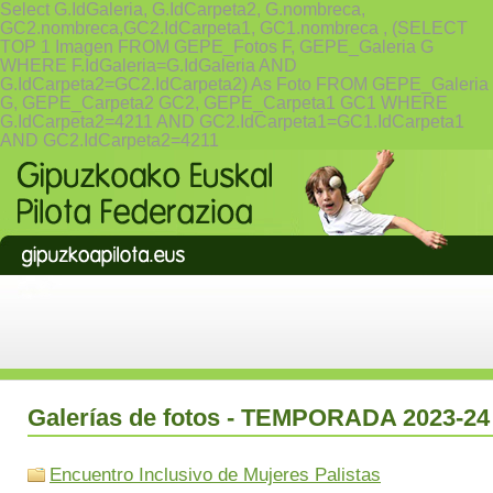
Select G.IdGaleria, G.IdCarpeta2, G.nombreca,
GC2.nombreca,GC2.IdCarpeta1, GC1.nombreca , (SELECT
TOP 1 Imagen FROM GEPE_Fotos F, GEPE_Galeria G
WHERE F.IdGaleria=G.IdGaleria AND
G.IdCarpeta2=GC2.IdCarpeta2) As Foto FROM GEPE_Galeria
G, GEPE_Carpeta2 GC2, GEPE_Carpeta1 GC1 WHERE
G.IdCarpeta2=4211 AND GC2.IdCarpeta1=GC1.IdCarpeta1
AND GC2.IdCarpeta2=4211
Galerías de fotos - TEMPORADA 2023-24
Encuentro Inclusivo de Mujeres Palistas