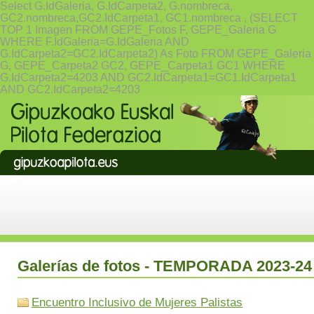
Select G.IdGaleria, G.IdCarpeta2, G.nombreca,
GC2.nombreca,GC2.IdCarpeta1, GC1.nombreca , (SELECT
TOP 1 Imagen FROM GEPE_Fotos F, GEPE_Galeria G
WHERE F.IdGaleria=G.IdGaleria AND
G.IdCarpeta2=GC2.IdCarpeta2) As Foto FROM GEPE_Galeria
G, GEPE_Carpeta2 GC2, GEPE_Carpeta1 GC1 WHERE
G.IdCarpeta2=4203 AND GC2.IdCarpeta1=GC1.IdCarpeta1
AND GC2.IdCarpeta2=4203
Galerías de fotos - TEMPORADA 2023-24
Encuentro Inclusivo de Mujeres Palistas