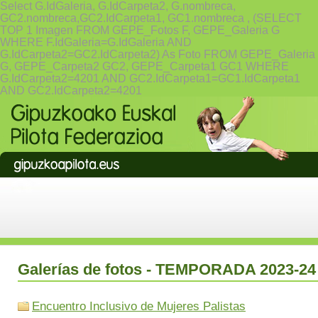
Select G.IdGaleria, G.IdCarpeta2, G.nombreca,
GC2.nombreca,GC2.IdCarpeta1, GC1.nombreca , (SELECT
TOP 1 Imagen FROM GEPE_Fotos F, GEPE_Galeria G
WHERE F.IdGaleria=G.IdGaleria AND
G.IdCarpeta2=GC2.IdCarpeta2) As Foto FROM GEPE_Galeria
G, GEPE_Carpeta2 GC2, GEPE_Carpeta1 GC1 WHERE
G.IdCarpeta2=4201 AND GC2.IdCarpeta1=GC1.IdCarpeta1
AND GC2.IdCarpeta2=4201
Galerías de fotos - TEMPORADA 2023-24
Encuentro Inclusivo de Mujeres Palistas