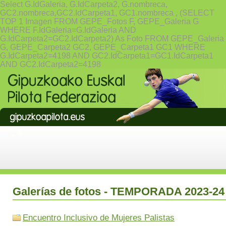
Select G.IdGaleria, G.IdCarpeta2, G.nombreca,
GC2.nombreca,GC2.IdCarpeta1, GC1.nombreca , (SELECT
TOP 1 Imagen FROM GEPE_Fotos F, GEPE_Galeria G
WHERE F.IdGaleria=G.IdGaleria AND
G.IdCarpeta2=GC2.IdCarpeta2) As Foto FROM GEPE_Galeria
G, GEPE_Carpeta2 GC2, GEPE_Carpeta1 GC1 WHERE
G.IdCarpeta2=4198 AND GC2.IdCarpeta1=GC1.IdCarpeta1
AND GC2.IdCarpeta2=4198
Galerías de fotos - TEMPORADA 2023-24
Encuentro Inclusivo de Mujeres Palistas