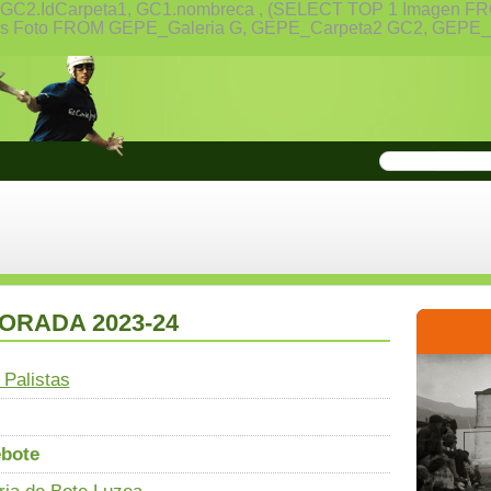
reca,GC2.IdCarpeta1, GC1.nombreca , (SELECT TOP 1 Image
a2) As Foto FROM GEPE_Galeria G, GEPE_Carpeta2 GC2, GE
MPORADA 2023-24
 Palistas
ebote