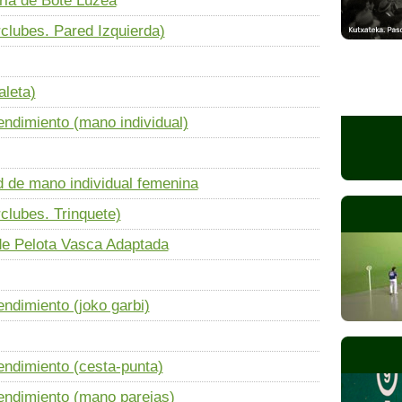
ria de Bote Luzea
clubes. Pared Izquierda)
leta)
dimiento (mano individual)
de mano individual femenina
lubes. Trinquete)
e Pelota Vasca Adaptada
dimiento (joko garbi)
ndimiento (cesta-punta)
ndimiento (mano parejas)