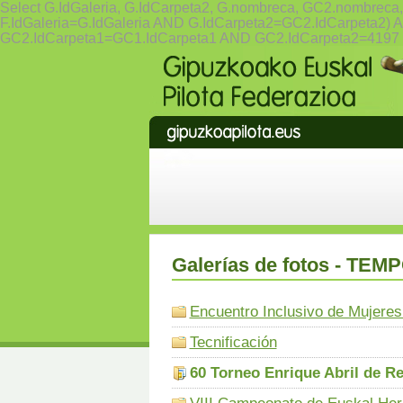
Select G.IdGaleria, G.IdCarpeta2, G.nombreca, GC2.nomb
F.IdGaleria=G.IdGaleria AND G.IdCarpeta2=GC2.IdCarpet
GC2.IdCarpeta1=GC1.IdCarpeta1 AND GC2.IdCarpeta2=4197
Galerías de fotos - TE
Encuentro Inclusivo de Mujeres
Tecnificación
60 Torneo Enrique Abril de R