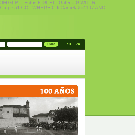
n FROM GEPE_Fotos F, GEPE_Galeria G WHERE
PE_Carpeta1 GC1 WHERE G.IdCarpeta2=4197 AND
Entra
|
eu
ca