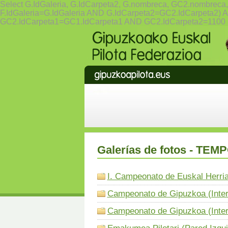
Select G.IdGaleria, G.IdCarpeta2, G.nombreca, GC2.nomb
F.IdGaleria=G.IdGaleria AND G.IdCarpeta2=GC2.IdCarpet
GC2.IdCarpeta1=GC1.IdCarpeta1 AND GC2.IdCarpeta2=1100
Galerías de fotos - TE
I. Campeonato de Euskal Herri
Campeonato de Gipuzkoa (Interc
Campeonato de Gipuzkoa (Inter