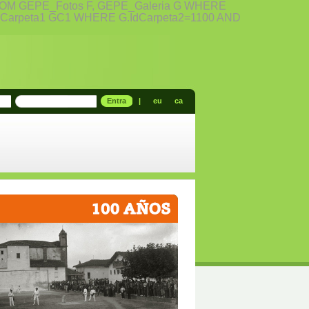
n FROM GEPE_Fotos F, GEPE_Galeria G WHERE
PE_Carpeta1 GC1 WHERE G.IdCarpeta2=1100 AND
Entra
|
eu
ca