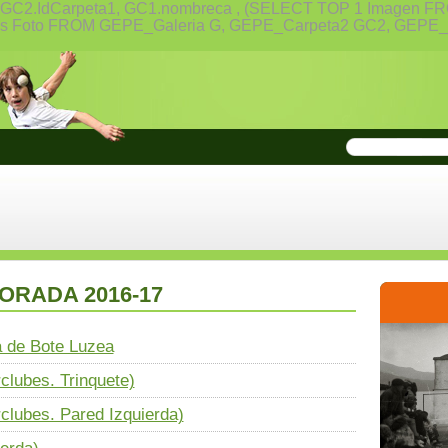
reca,GC2.IdCarpeta1, GC1.nombreca , (SELECT TOP 1 Image
a2) As Foto FROM GEPE_Galeria G, GEPE_Carpeta2 GC2, GE
MPORADA 2016-17
a de Bote Luzea
lubes. Trinquete)
clubes. Pared Izquierda)