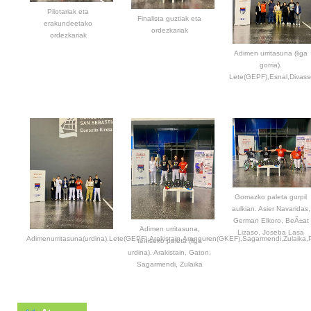
Pilotariak eta
Finalista guztiak eta
erakundeetako
ordezkariak
ordezkariak
Adimen urritasuna (liga
gorria).
Lete(GEPF),Esnal,Divass
Gomazko paleta gurpil
aulkian. Asier Navaridas,
German Elkoro, BeÃ±at
Adimen urritasuna,
Lizaso, Joseba Lasa
Adimenurritasuna(urdina).Lete(GEPF),Arakistain,Aranguren(GKEF),Sagarmendi,Zulaika
teniseko paleta (liga
urdina). Arakistain, Gaton,
Sagarmendi, Zulaika