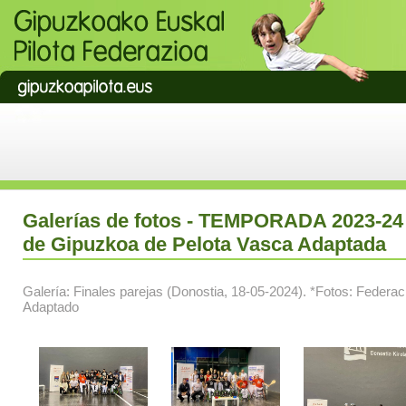
Galerías de fotos - TEMPORADA 2023-24
de Gipuzkoa de Pelota Vasca Adaptada
Galería: Finales parejas (Donostia, 18-05-2024). *Fotos: Feder
Adaptado