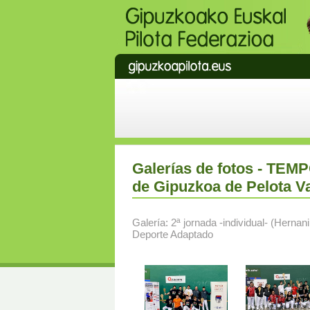
Galerías de fotos - TE
de Gipuzkoa de Pelota V
Galería: 2ª jornada -individual- (Herna
Deporte Adaptado