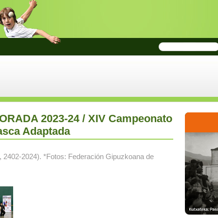
MPORADA 2023-24 / XIV Campeonato
asca Adaptada
ni, 2402-2024). *Fotos: Federación Gipuzkoana de