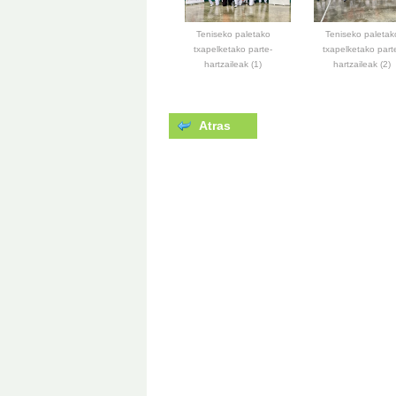
Teniseko paletak
Teniseko paletako
txapelketako part
txapelketako parte-
hartzaileak (2)
hartzaileak (1)
Atras