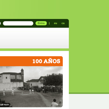
Entra
|
eu
ca