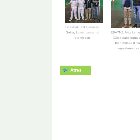
Finalistak, ezker-eskuin:
EBA7N2. Aritz Lertx
Goitia, Luisa, Lertxundi
(Orio) txapelduna 
eta Aldalur
Iban Aldalur (Orio
txapeldunordea
Atras