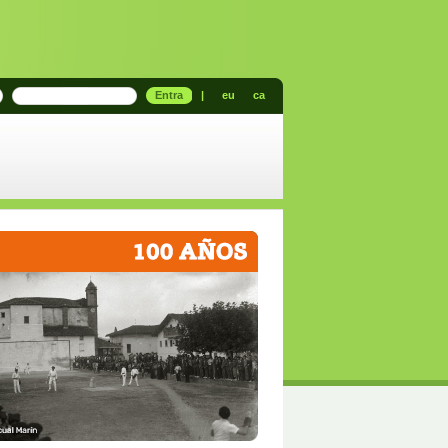
Entra
|
eu
ca