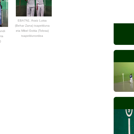
EBA7N1. Aratz Luisa
(Behar Zana) txapelduna
eta Mikel Goitia (Tolosa)
undi
txapeldunordea
eta
)