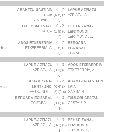
0 - 2
ABANTZU-GASTIAIN
LAPKE-AZPIAZU
AZPIAZU, A.
LAIA
(4-8) (5-
GASTIAIN, L.
8)
0 - 2
TXULOBI-CESTAU
BEHAR ZANA-
CESTAU, P.
(1-8) (6-
LERTXUNDI
LERTXUNDI, L.
8)
0 - 2
ADOS-ETXEBERRIA
BERGARA-
ekua
ETXEBERRIA, A.
(1-8) (3-
EGIZABAL
EGIZABAL, L.
8)
2 - 0
LAPKE-AZPIAZU
ADOS-ETXEBERRIA
AZPIAZU, A.
ETXEBERRIA, A.
(8-2) (8-
0)
1 - 2
BEHAR ZANA-
ABANTZU-GASTIAIN
ekua
LERTXUNDI
(8-4) (3-
LAIA
LERTXUNDI, L.
GASTIAIN, L.
8) (3-4)
2 - 0
BERGARA-EGIZABAL
TXULOBI-CESTAU
EGIZABAL, L.
CESTAU, P.
(8-0) (8-
1)
2 - 0
LAPKE-AZPIAZU
BEHAR ZANA-
AZPIAZU, A.
(8-2) (8-
LERTXUNDI
LERTXUNDI, L.
1)