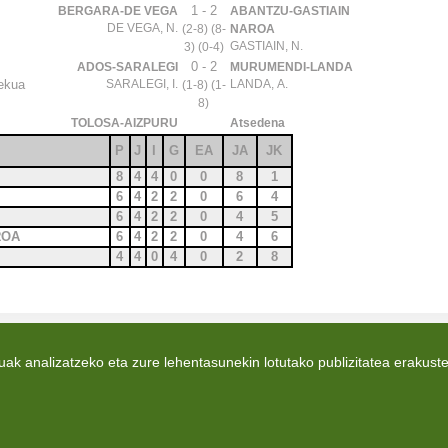
1 - 2
BERGARA-DE VEGA
ABANTZU-GASTIAIN
DE VEGA, N.
(2-8) (8-
NAROA
GASTIAIN, N.
3) (0-4)
0 - 2
ADOS-SARALEGI
MURUMENDI-LANDA
ekua
SARALEGI, I.
LANDA, A.
(1-8) (1-
8)
TOLOSA-AIZPURU
Atsedena
P
J
I
G
EA
JA
JK
A
8
4
4
0
0
8
1
6
4
2
2
0
6
4
6
4
2
2
0
4
5
AROA
6
4
2
2
0
4
6
A
4
4
0
4
0
2
8
Gipuzkoako Euskal Pilota Federazi
ak analizatzeko eta zure lehentasunekin lotutako publizitatea erakuste