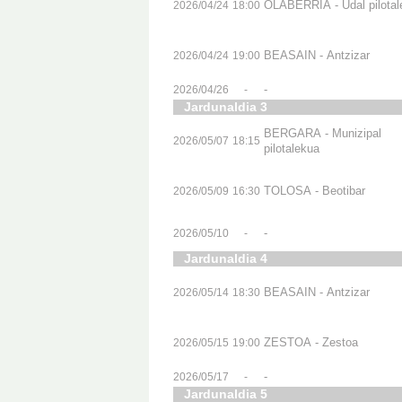
OLABERRIA - Udal pilotal
2026/04/24
18:00
BEASAIN - Antzizar
2026/04/24
19:00
-
2026/04/26
-
Jardunaldia 3
BERGARA - Munizipal
2026/05/07
18:15
pilotalekua
TOLOSA - Beotibar
2026/05/09
16:30
-
2026/05/10
-
Jardunaldia 4
BEASAIN - Antzizar
2026/05/14
18:30
ZESTOA - Zestoa
2026/05/15
19:00
-
2026/05/17
-
Jardunaldia 5