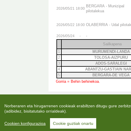
BERGARA - Munizipal
2026/05/21
18:00
pilotalekua
OLABERRIA - Udal pilotal
2026/05/22
18:00
-
2026/05/24
-
Sailkapena
1
MURUMENDI-LAND
2
TOLOSA-AIZPURU
3
ADOS-SARALEGI
4
ABANTZU-GASTIAIN N
5
BERGARA-DE VEG
Gorria = Behin behinekoa.
Norberaren eta hirugarrenen cookieak erabiltzen ditugu gure zerbitzu
(adibidez, bisitatutako orrialdeak).
Cookien konfigurazioa
Cookie guztiak onartu