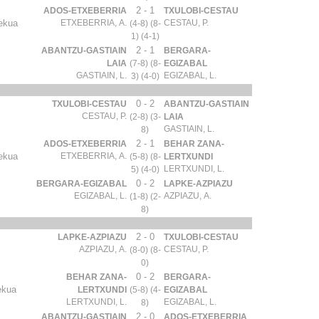
2 - 1
ADOS-ETXEBERRIA
TXULOBI-CESTAU
ekua
ETXEBERRIA, A.
CESTAU, P.
(4-8) (8-
1) (4-1)
2 - 1
ABANTZU-GASTIAIN
BERGARA-
LAIA
(7-8) (8-
EGIZABAL
GASTIAIN, L.
EGIZABAL, L.
3) (4-0)
0 - 2
TXULOBI-CESTAU
ABANTZU-GASTIAIN
CESTAU, P.
(2-8) (3-
LAIA
GASTIAIN, L.
8)
2 - 1
ADOS-ETXEBERRIA
BEHAR ZANA-
ekua
ETXEBERRIA, A.
(5-8) (8-
LERTXUNDI
LERTXUNDI, L.
5) (4-0)
0 - 2
BERGARA-EGIZABAL
LAPKE-AZPIAZU
EGIZABAL, L.
AZPIAZU, A.
(1-8) (2-
8)
2 - 0
LAPKE-AZPIAZU
TXULOBI-CESTAU
AZPIAZU, A.
CESTAU, P.
(8-0) (8-
0)
0 - 2
BEHAR ZANA-
BERGARA-
ekua
LERTXUNDI
(5-8) (4-
EGIZABAL
LERTXUNDI, L.
EGIZABAL, L.
8)
2 - 0
ABANTZU-GASTIAIN
ADOS-ETXEBERRIA