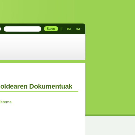
Sartu
|
eu
ca
oldearen Dokumentuak
sistema