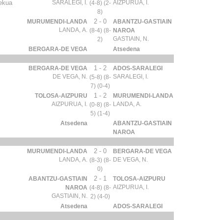
ekua
SARALEGI, I.
AIZPURUA, I.
(4-8) (2-
8)
2 - 0
MURUMENDI-LANDA
ABANTZU-GASTIAIN
LANDA, A.
(8-4) (8-
NAROA
GASTIAIN, N.
2)
BERGARA-DE VEGA
Atsedena
1 - 2
BERGARA-DE VEGA
ADOS-SARALEGI
DE VEGA, N.
SARALEGI, I.
(5-8) (8-
7) (0-4)
1 - 2
TOLOSA-AIZPURU
MURUMENDI-LANDA
AIZPURUA, I.
LANDA, A.
(0-8) (8-
5) (1-4)
Atsedena
ABANTZU-GASTIAIN
NAROA
2 - 0
MURUMENDI-LANDA
BERGARA-DE VEGA
LANDA, A.
DE VEGA, N.
(8-3) (8-
0)
2 - 1
ABANTZU-GASTIAIN
TOLOSA-AIZPURU
AIZPURUA, I.
NAROA
(4-8) (8-
GASTIAIN, N.
2) (4-0)
Atsedena
ADOS-SARALEGI