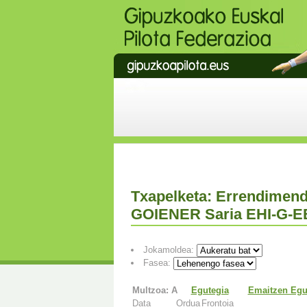
Txapelketa: Errendimend
GOIENER Saria EHI-G-E
Jokamoldea:
Fasea:
Multzoa: A
Egutegia
Emaitzen Egu
Data
Ordua
Frontoia