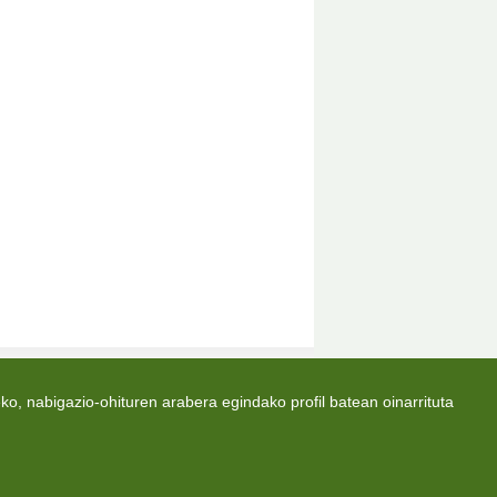
oa - Federación Guipuzcoana de Pelota Vasca © 2026
ko, nabigazio-ohituren arabera egindako profil batean oinarrituta