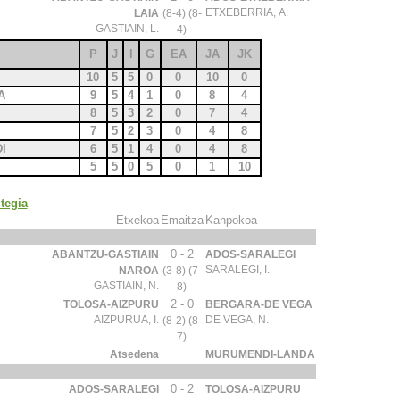
ETXEBERRIA, A.
LAIA
(8-4) (8-
GASTIAIN, L.
4)
P
J
I
G
EA
JA
JK
10
5
5
0
0
10
0
A
9
5
4
1
0
8
4
8
5
3
2
0
7
4
7
5
2
3
0
4
8
I
6
5
1
4
0
4
8
5
5
0
5
0
1
10
tegia
Etxekoa
Emaitza
Kanpokoa
0 - 2
ABANTZU-GASTIAIN
ADOS-SARALEGI
SARALEGI, I.
NAROA
(3-8) (7-
GASTIAIN, N.
8)
2 - 0
TOLOSA-AIZPURU
BERGARA-DE VEGA
AIZPURUA, I.
DE VEGA, N.
(8-2) (8-
7)
Atsedena
MURUMENDI-LANDA
0 - 2
ADOS-SARALEGI
TOLOSA-AIZPURU