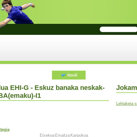
itzuli
ua EHI-G - Eskuz banaka neskak-
Jokam
BA(emaku)-I1
Lehiaketa 
tegia
Etxekoa
Emaitza
Kanpokoa