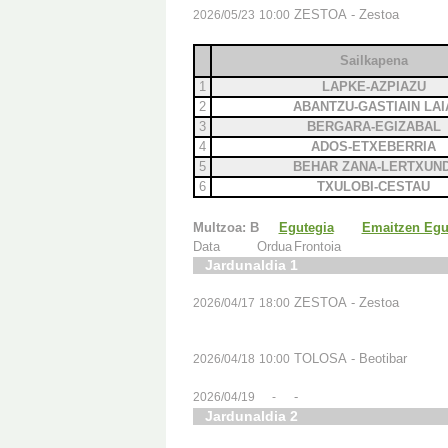
ZESTOA - Zestoa
2026/05/23
10:00
Sailkapena
1
LAPKE-AZPIAZU
2
ABANTZU-GASTIAIN LAI
3
BERGARA-EGIZABAL
4
ADOS-ETXEBERRIA
5
BEHAR ZANA-LERTXUND
6
TXULOBI-CESTAU
Multzoa: B
Egutegia
Emaitzen Egu
Data
Ordua
Frontoia
Jardunaldia 1
ZESTOA - Zestoa
2026/04/17
18:00
TOLOSA - Beotibar
2026/04/18
10:00
-
2026/04/19
-
Jardunaldia 2