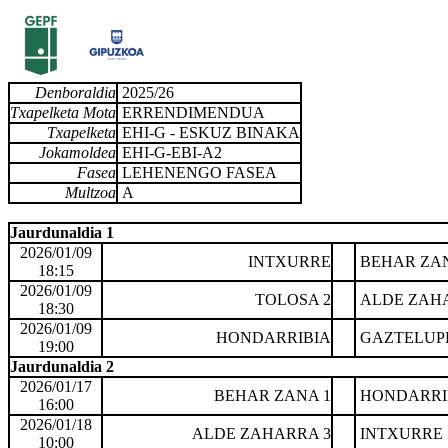
Denboraldia
2025/26
Txapelketa Mota
ERRENDIMENDUA
Txapelketa
EHI-G - ESKUZ BINAKA
Jokamoldea
EHI-G-EBI-A2
Fasea
LEHENENGO FASEA
Multzoa
A
Jaurdunaldia 1
2026/01/09
INTXURRE
BEHAR ZAN
18:15
2026/01/09
TOLOSA 2
ALDE ZAHA
18:30
2026/01/09
HONDARRIBIA
GAZTELUP
19:00
Jaurdunaldia 2
2026/01/17
BEHAR ZANA 1
HONDARRI
16:00
2026/01/18
ALDE ZAHARRA 3
INTXURRE
10:00