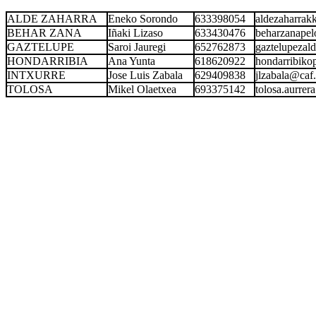
ALDE ZAHARRA
Eneko Sorondo
633398054
aldezaharra
BEHAR ZANA
Iñaki Lizaso
633430476
beharzanape
GAZTELUPE
Saroi Jauregi
652762873
gaztelupeza
HONDARRIBIA
Ana Yunta
618620922
hondarribik
INTXURRE
Jose Luis Zabala
629409838
jlzabala@caf
TOLOSA
Mikel Olaetxea
693375142
tolosa.aurre